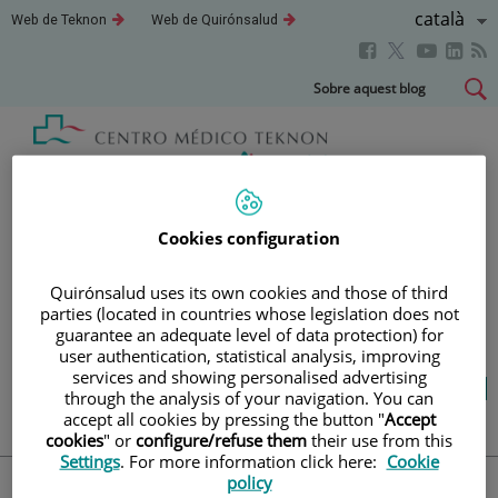
Saltar al contingut
Llenguatg
Català
Aquest
Aquest
Web de Teknon
Web de Quirónsalud
enllaç
enllaç
Actiu
Aquest
Aquest
Aque
Aquest
s'obrirà
s'obrirà
en
en
enllaç
enllaç
enll
enllaç
Saltar
Sobre aquest blog
una
una
s'obrirà
s'obrirà
s'obr
s'obrirà
al
finestra
finestra
en
en
en
nova.
nova.
en
contingut
una
una
una
una
finestra
finestra
fines
finestra
Blog
salut i benestar
nova.
nova.
nova
nova.
Cookies configuration
LA TEVA SALUT ÉS EL QUE
Quirónsalud uses its own cookies and those of third
parties (located in countries whose legislation does not
COMPTA
guarantee an adequate level of data protection) for
user authentication, statistical analysis, improving
services and showing personalised advertising
Salut de l’A a la Z
Vida saludable
Cuida’t
through the analysis of your navigation. You can
Actualitat
accept all cookies by pressing the button "
Accept
cookies
" or
configure/refuse them
their use from this
Settings
. For more information click here:
Cookie
policy