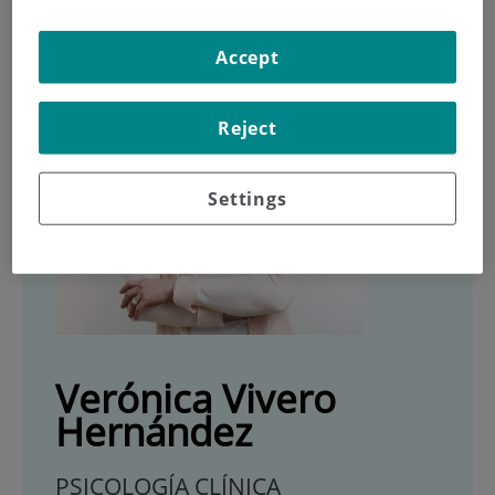
Accept
Reject
Settings
Verónica Vivero
Hernández
PSICOLOGÍA CLÍNICA