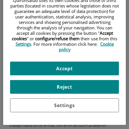
Quirónsalud uses its own cookies and those of third
Embarazo
parties (located in countries whose legislation does not
guarantee an adequate level of data protection) for
user authentication, statistical analysis, improving
services and showing personalised advertising
through the analysis of your navigation. You can
accept all cookies by pressing the button "
Accept
cookies
" or
configure/refuse them
their use from this
Settings
. For more information click here:
Cookie
policy
Accept
Reject
22 de
JUNIO
, 2022 |
CARDIOLOGÍA, GINECOLOGÍA Y OBSTETRICIA,
SALUD DE LA MUJER
Dra. Antonela Costa Varsi
Settings
¿Cómo afecta el embarazo al corazón?
Durante un embarazo normal, el corazón debe aumentar su
trabajo hasta un 50 % más, con el fin de nutrir al bebé en