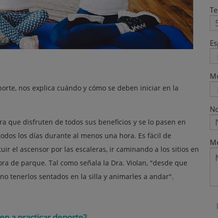
Te
Es
M
porte, nos explica cuándo y cómo se deben iniciar en la
No
 que disfruten de todos sus beneficios y se lo pasen en
todos los días durante al menos una hora. Es fácil de
Me
r el ascensor por las escaleras, ir caminando a los sitios en
ora de parque. Tal como señala la Dra. Violan, "desde que
 tenerlos sentados en la silla y animarles a andar".
n a practicar deporte?