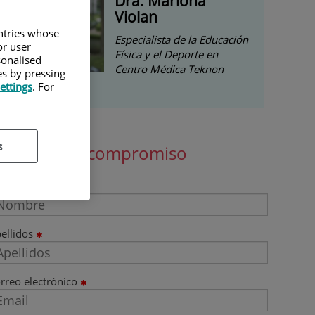
Dra. Mariona
Violan
untries whose
Especialista de la Educación
or user
Física y el Deporte en
sonalised
Centro Médica Teknon
es by pressing
ettings
. For
s
ide cita sin compromiso
ombre
ellidos
rreo electrónico