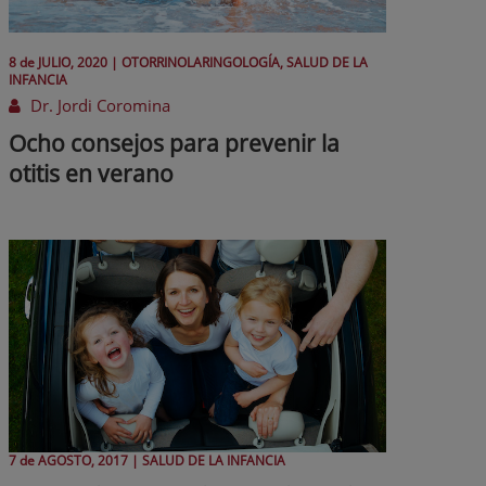
8 de
JULIO
, 2020 |
OTORRINOLARINGOLOGÍA, SALUD DE LA
INFANCIA
Dr. Jordi Coromina
Ocho consejos para prevenir la
otitis en verano
7 de
AGOSTO
, 2017 |
SALUD DE LA INFANCIA