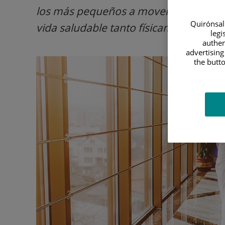
los más pequeños a moverse y no ser s
Quirónsalu
vida saludable tanto físicamente, co
legi
authen
advertising
the butto