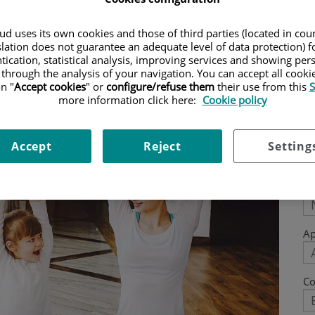
edentarios es clave para un estilo de
d uses its own cookies and those of third parties (located in co
mo anímicamente y socialmente.
slation does not guarantee an adequate level of data protection) f
tication, statistical analysis, improving services and showing per
 through the analysis of your navigation. You can accept all cooki
n "
Accept cookies
" or
configure/refuse them
their use from this
S
more information click here:
Cookie policy
Accept
Reject
Setting
P
N
Ap
Co