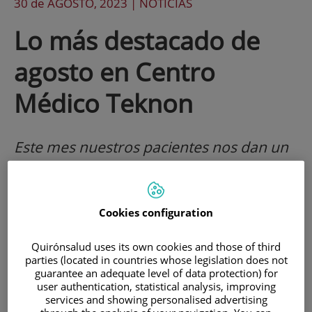
30 de
AGOSTO
, 2023 |
NOTICIAS
Lo más destacado de
agosto en Centro
Médico Teknon
Este mes nuestros pacientes nos dan un
excelente en la campaña "Experiencia en
ruta" de Quirónsalud.
Cookies configuration
¡Celebramos la excelente valoración que recibimos
Quirónsalud uses its own cookies and those of third
parties (located in countries whose legislation does not
de nuestros pacientes!
guarantee an adequate level of data protection) for
user authentication, statistical analysis, improving
services and showing personalised advertising