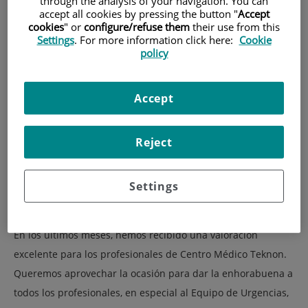
through the analysis of your navigation. You can
accept all cookies by pressing the button "
Accept
cookies
" or
configure/refuse them
their use from this
Settings
. For more information click here:
Cookie
policy
Accept
Reject
"Experiencia en Ruta" es una nueva campaña lanzada desde
Quirónsalud, que nos permite trabajar
y optimizar la
Settings
valoración que nuestros pacientes otorgan a la atención y
servicios que les ofrecemos.
En los últimos meses, hemos recibido una valoración
excelente para los profesionales de Centro Médico Teknon.
Queremos aprovechar la ocasión para dar la enhorabuena a
todos los profesionales, en especial al Equipo de Urgencias,