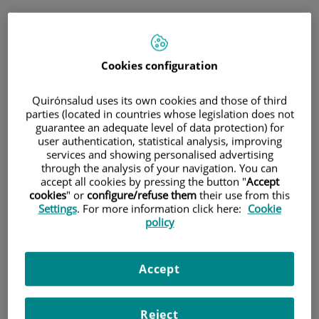
Todo esto no sería posible sin el firme compromiso, la
implicación y la excelencia de todos y cada uno de los
profesionales que trabajan en este centro puntero en la
Cookies configuration
sanidad privada y por supuesto, la confianza de nuestros
Quirónsalud uses its own cookies and those of third
pacientes a quienes queremos dar las gracias por confiar en
parties (located in countries whose legislation does not
Centro Médico Teknon.
guarantee an adequate level of data protection) for
user authentication, statistical analysis, improving
Un año de reconocimientos
services and showing personalised advertising
through the analysis of your navigation. You can
accept all cookies by pressing the button "
Accept
2023 ha sido un año excepcional para Centro Médico
cookies
" or
configure/refuse them
their use from this
Teknon y su equipo de profesionales de la salud, marcado
Settings
. For more information click here:
Cookie
policy
por diversos reconocimientos nacionales e internacionales.
Esta institución líder en el ámbito médico ha continuado
Accept
destacándose por su compromiso con la excelencia en la
atención médica, la innovación en tratamientos y la calidad
de sus servicios.
Reject