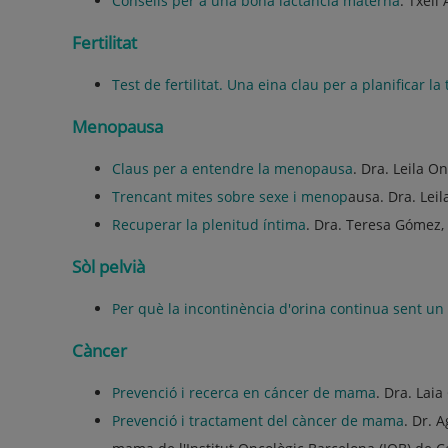
Consells per a una bona lactància materna
. Txell
Fertilitat
Test de fertilitat. Una eina clau per a planificar la
Menopausa
Claus per a entendre la menopausa
. Dra. Leila O
Trencant mites sobre sexe i menop
ausa. Dra. Lei
Recuperar la plenitud íntima
. Dra. Teresa Gómez,
Sòl pelvià
Per què la incontinència d'orina continua sent un
Càncer
Prevenció i recerca en cáncer de mama
. Dra. Laia
Prevenció i tractament del càncer de mama
. Dr. 