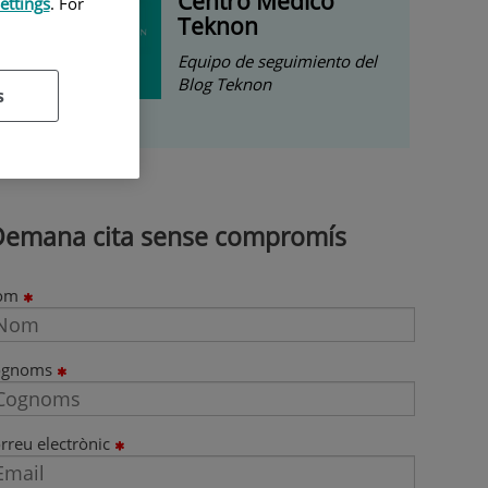
Centro Médico
ettings
. For
Teknon
Equipo de seguimiento del
Blog Teknon
s
Demana cita sense compromís
om
ognoms
rreu electrònic