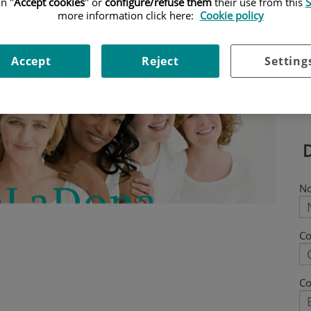
n "
Accept cookies
" or
configure/refuse them
their use from this
S
more information click here:
Cookie policy
Accept
Reject
Setting
N
C
Co