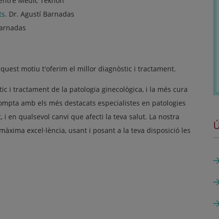
Centre Mèdic Teknon
ts
. Dr. Agustí Barnadas
Barnadas
r aquest motiu t'oferim el millor diagnòstic i tractament.
stic i tractament de la patologia ginecològica, i la més cura
ompta amb els més destacats especialistes en patologies
, i en qualsevol canvi que afecti la teva salut. La nostra
Ú
 màxima excel·lència, usant i posant a la teva disposició les