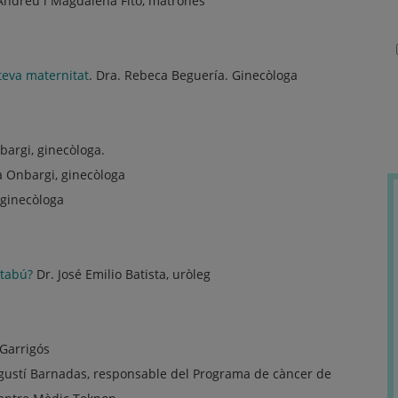
 Andreu i Magdalena Fitó, matrones
 teva maternitat
. Dra. Rebeca Beguería. Ginecòloga
nbargi, ginecòloga.
la Onbargi, ginecòloga
 ginecòloga
 tabú?
Dr. José Emilio Batista, uròleg
 Garrigós
Agustí Barnadas, responsable del Programa de càncer de