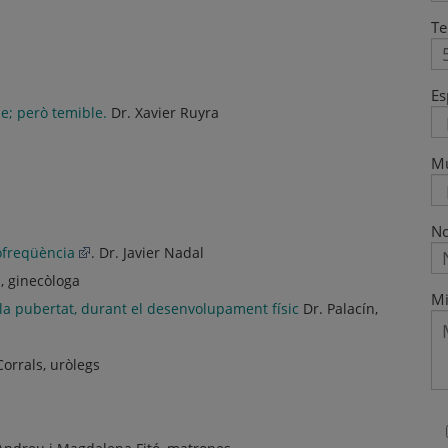
Te
Es
e; però temible.
Dr. Xavier Ruyra
M
No
ofreqüència
. Dr. Javier Nadal
, ginecòloga
Mi
a pubertat, durant el desenvolupament físic
Dr. Palacín,
 Corrals, uròlegs