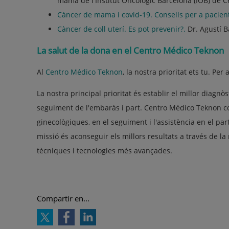
mama de l'Institut Oncològic Barcelona (IOB) de 
Càncer de mama i covid-19. Consells per a pacien
Càncer de coll uterí. Es pot prevenir?.
Dr. Agustí 
La salut de la dona en el Centro Médico Teknon
Al
Centro Médico Teknon
, la nostra prioritat ets tu. Pe
La nostra principal prioritat és establir el millor diagnò
seguiment de l'embaràs i part. Centro Médico Teknon c
ginecològiques, en el seguiment i l'assistència en el part
missió és aconseguir els millors resultats a través de la
tècniques i tecnologies més avançades.
Compartir en...