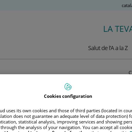
Llen
Catal
Actiu
LA TEV
Salut de l’A a la Z
C
t femenina que trobaràs
Cookies configuration
d uses its own cookies and those of third parties (located in co
slation does not guarantee an adequate level of data protection) f
 18 articles amb informació dels nostres i
tication, statistical analysis, improving services and showing per
 through the analysis of your navigation. You can accept all cooki
de la salut de la dona.