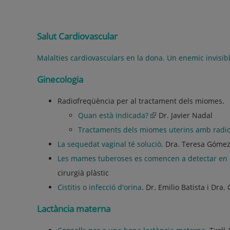
Salut Cardiovascular
Malalties cardiovasculars en la dona. Un enemic invisibl
Ginecologia
Radiofreqüència per al tractament dels miomes.
Quan està indicada?
Dr. Javier Nadal
Tractaments dels miomes uterins amb radi
La sequedat vaginal té solució
. Dra. Teresa Gómez
Les mames tuberoses es comencen a detectar en l
cirurgià plàstic
Cistitis o infecció d'orina
. Dr. Emilio Batista i Dra.
Lactància materna