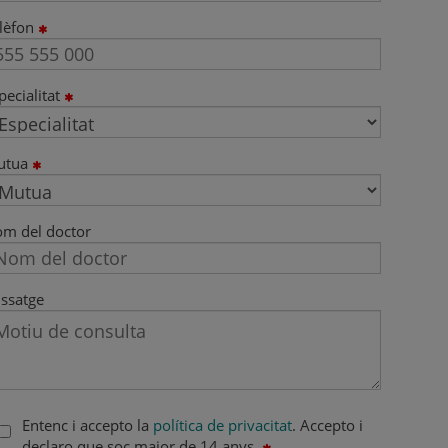
lèfon
pecialitat
utua
m del doctor
ssatge
Entenc i accepto la
política de privacitat
. Accepto i
declaro que soc major de 14 anys.