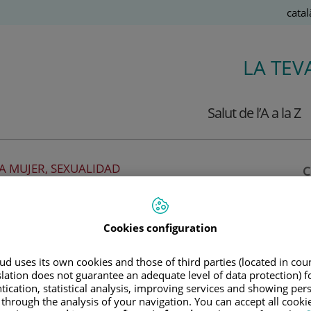
Llen
Catal
Actiu
LA TEV
Salut de l’A a la Z
LA MUJER, SEXUALIDAD
C
íntima
Cookies configuration
los problemas anatómicos y funcionales de
d uses its own cookies and those of third parties (located in co
slation does not guarantee an adequate level of data protection) f
tication, statistical analysis, improving services and showing per
 through the analysis of your navigation. You can accept all cooki