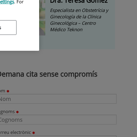
Dra. Teresa Gómez
ettings
. For
Especialista en Obstetrícia y
Ginecología de la Clínica
Ginecológica – Centro
s
Médico Teknon
Demana cita sense compromís
om
ognoms
rreu electrònic