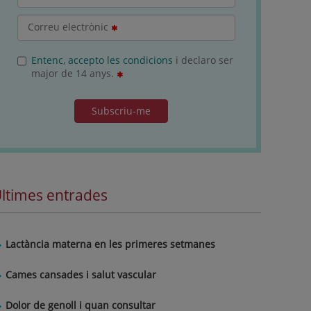
Correu electrònic
Entenc, accepto les condicions
i declaro ser
major de 14 anys.
Subscriu-me
ltimes entrades
Lactància materna en les primeres setmanes
Cames cansades i salut vascular
Dolor de genoll i quan consultar