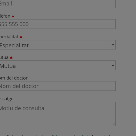
lèfon
pecialitat
utua
m del doctor
ssatge