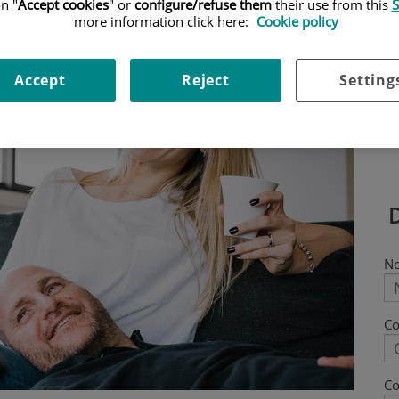
n "
Accept cookies
" or
configure/refuse them
their use from this
S
more information click here:
Cookie policy
Accept
Reject
Setting
N
C
Co