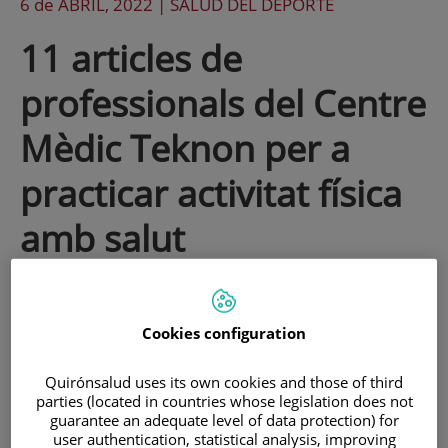
6 de
ABRIL
, 2022 |
SALUD DEL DEPORTE
11 articles de
professionals del Centre
Mèdic Teknon per a
practicar activitat física
amb salut
Avui, Dia Mundial de l'Activitat Física, et
proposem 11 articles de professionals de
Cookies configuration
Centre Mèdic Teknon que t'ajudaran a
Quirónsalud uses its own cookies and those of third
practicar esport de manera saludable.
parties (located in countries whose legislation does not
guarantee an adequate level of data protection) for
user authentication, statistical analysis, improving