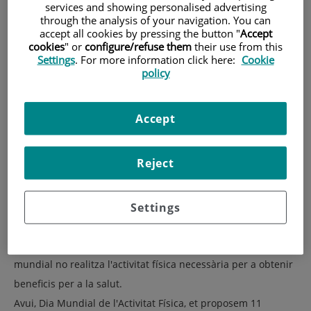
services and showing personalised advertising
through the analysis of your navigation. You can
accept all cookies by pressing the button "
Accept
cookies
" or
configure/refuse them
their use from this
Settings
. For more information click here:
Cookie
policy
Accept
Reject
L'Organització Mundial de la Salut alerta que el
Settings
sedentarisme és una de les principals causes de mort en el
món occidental i assegura que més del 40% de la població
mundial no realitza l'activitat física necessària per a obtenir
beneficis per a la salut.
Avui, Dia Mundial de l'Activitat Física, et proposem 11