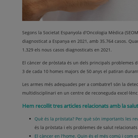
Segons la Societat Espanyola d'Oncologia Mèdica (SEOM)
diagnosticat a Espanya en 2021, amb 35.764 casos. Quant
1.329 els nous casos diagnosticats en 2021.
El càncer de pròstata és un dels principals problemes d
3 de cada 10 homes majors de 50 anys el patiran durant
Les armes més adequades per a combatre’l són la detecc
multidisciplinari en un centre de reconeguda excel·lènc
Hem recollit tres articles relacionats amb la sal
Què és la pròstata? Per què són importants les re
és la pròstata i els problemes de salut relacionat
El càncer en l'home. Quin és el més comú i com es