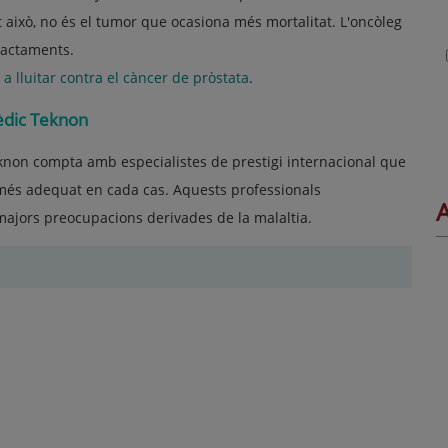
 això, no és el tumor que ocasiona més mortalitat. L'oncòleg
tractaments.
a lluitar contra el càncer de pròstata
.
èdic Teknon
non compta amb especialistes de prestigi internacional que
t més adequat en cada cas. Aquests professionals
A
 majors preocupacions derivades de la malaltia.