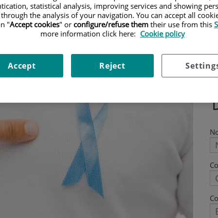
tication, statistical analysis, improving services and showing per
 through the analysis of your navigation. You can accept all cooki
n "
Accept cookies
" or
configure/refuse them
their use from this
S
more information click here:
Cookie policy
Accept
Reject
Setting
N
C
Co