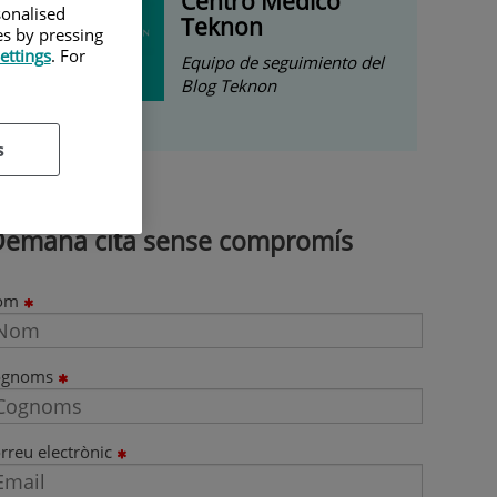
Centro Médico
sonalised
Teknon
es by pressing
ettings
. For
Equipo de seguimiento del
Blog Teknon
s
Demana cita sense compromís
om
ognoms
rreu electrònic