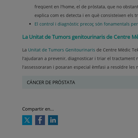
freqüent en l'home, el de pròstata, que no obstant
explica com es detecta i en què consisteixen els 
El control i diagnòstic precoç són fonamentals per 
La Unitat de Tumors genitourinaris de Centre M
La
Unitat de Tumors Genitourinaris
de Centre Mèdic Tek
l'ajudaran a prevenir, diagnosticar i triar el tractamen
l'assessoraran i posaran especial èmfasi a resoldre les
CÁNCER DE PRÓSTATA
Compartir en...