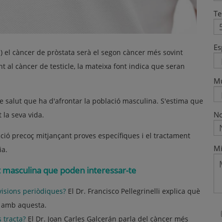
Te
Es
 el càncer de pròstata serà el segon càncer més sovint
 al càncer de testicle, la mateixa font indica que seran
M
e salut que ha d'afrontar la població masculina. S'estima que
No
 la seva vida.
ió precoç mitjançant proves específiques i el tractament
Mi
ia.
ut masculina que poden interessar-te
visions periòdiques?
El Dr. Francisco Pellegrinelli explica què
s amb aquesta.
 tracta?
El Dr. Joan Carles Galcerán parla del càncer més