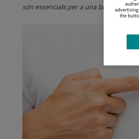
authen
són essencials per a una bona salut.
advertising
the butto