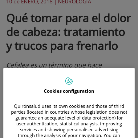
10 de
ENERO
, 2018 |
NEUROLOGÍA
Qué tomar para el dolor
de cabeza: tratamiento
y trucos para frenarlo
Cefalea es un término que hace
referencia a dolores o molestias
localizadas en cualquier parte de la
Cookies configuration
cabeza. En realidad es únicamente un
síntoma que puede estar originado por
Quirónsalud uses its own cookies and those of third
parties (located in countries whose legislation does not
varias causas (constitucionales,
guarantee an adequate level of data protection) for
user authentication, statistical analysis, improving
tensionales, tumorales, inflamatorias,…).
services and showing personalised advertising
through the analysis of your navigation. You can