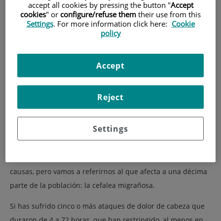
accept all cookies by pressing the button "
Accept
cookies
" or
configure/refuse them
their use from this
Settings
. For more information click here:
Cookie
policy
Accept
Reject
Settings
Fotografía diseñada por
Freepik
El dolor de cabeza o cefalea puede responder a varias
causas, pero vamos a referirnos al que afecta a una décima
parte de la población: la cefalea migrañosa.
Si has sufrido cinco o más ataques de dolor de cabeza que
duraron de 4 a 72 horas, que han restringido, al menos en