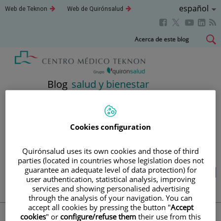
Saltar al contenido
Idioma
Español
Este
Este
Web de Teknon
Web de Quirónsalud
enlace
enlace
Activo
Este
Este
Este
Este
se
se
abrirá
abrirá
enlace
enlace
enla
enlace
Saltar
Acerca de este blog
en
en
se
se
se
se
al
una
una
abrirá
abrirá
abri
ventana
ventana
abrirá
contenido
nueva.
nueva.
en
en
en
en
una
una
una
una
Blog
salud y bienestar
ventana
ventana
vent
ventana
nueva.
nueva.
nuev
nueva.
TU SALUD ES LO QUE
Cookies configuration
CUENTA
Quirónsalud uses its own cookies and those of third
parties (located in countries whose legislation does not
guarantee an adequate level of data protection) for
Salud de la A a la Z
Vida saludable
user authentication, statistical analysis, improving
Cuídate
Actualidad
services and showing personalised advertising
through the analysis of your navigation. You can
accept all cookies by pressing the button "
Accept
cookies
" or
configure/refuse them
their use from this