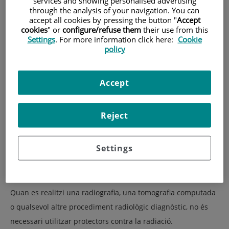
services and showing personalised advertising
through the analysis of your navigation. You can
obstaculitzar l'obtenció d'imatges de
accept all cookies by pressing the button "
Accept
qualitat.
cookies
" or
configure/refuse them
their use from this
Settings
. For more information click here:
Cookie
policy
Accept
Reject
Settings
Quan es realitzi una radiografia, una tomografia computada
o qualsevol altre procediment radiològic diagnòstic, no és
necessari utilitzar protectors contra la radiació.