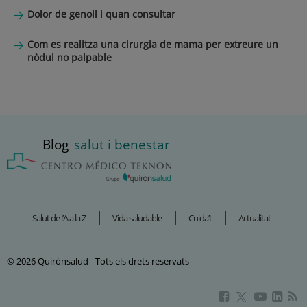
Dolor de genoll i quan consultar
Com es realitza una cirurgia de mama per extreure un
nòdul no palpable
Blog
salut i benestar
Salut de l’A a la Z
Vida saludable
Cuida’t
Actualitat
© 2026 Quirónsalud - Tots els drets reservats
Aquest
Aquest
Aque
Aquest