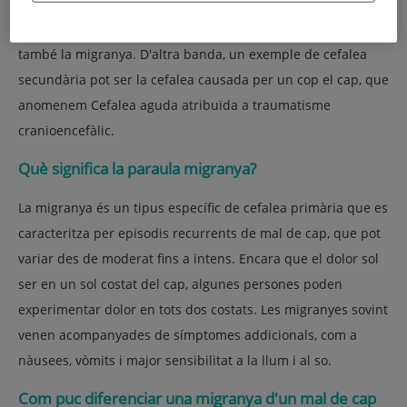
Exemples típics de cefalea primària són la cefalea tipus
tensional, que també es coneix com a cefalea comuna, i
també la migranya. D'altra banda, un exemple de cefalea
secundària pot ser la cefalea causada per un cop el cap, que
anomenem Cefalea aguda atribuïda a traumatisme
cranioencefàlic.
Què significa la paraula migranya?
La migranya és un tipus específic de cefalea primària que es
caracteritza per episodis recurrents de mal de cap, que pot
variar des de moderat fins a intens. Encara que el dolor sol
ser en un sol costat del cap, algunes persones poden
experimentar dolor en tots dos costats. Les migranyes sovint
venen acompanyades de símptomes addicionals, com a
nàusees, vòmits i major sensibilitat a la llum i al so.
Com puc diferenciar una migranya d'un mal de cap