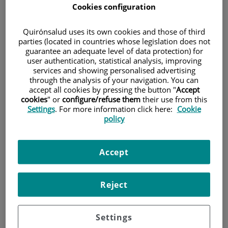
Cookies configuration
Quirónsalud uses its own cookies and those of third
parties (located in countries whose legislation does not
guarantee an adequate level of data protection) for
user authentication, statistical analysis, improving
services and showing personalised advertising
through the analysis of your navigation. You can
accept all cookies by pressing the button "
Accept
cookies
" or
configure/refuse them
their use from this
Què significa la paraula cefalea?
Settings
. For more information click here:
Cookie
policy
La cefalea és un terme general que s'utilitza per a descriure
el dolor que se sent al cap. És a dir, que la paraula cefalea
Accept
només descriu un símptoma i no específica cap malaltia.
Existeixen dos grups grans de cefalees: les que ocorren
espontàniament són anomenades
primàries
, i les que
Reject
ocorren causades com a resultat d'un altre procés es diuen
secundàries
.
Settings