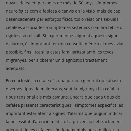
nova cefalea en persones de més de 50 anys, símptomes
neurològics com a feblesa o canvis en la visió, mals de cap
desencadenats per esforços físics, tos o relacions sexuals, i
cefalees associades a símptomes sistèmics com ara febre o
rigidesa en el coll. Si experimentes algun d'aquests signes
d'alarma, és important fer una consulta mèdica al més aviat
possible, fins i tot si ja estàs familiaritzat amb les teves
migranyes, per a obtenir un diagnòstic i tractament
adequats.
En conclusió, la cefalea és una paraula general que abasta
diversos tipus de maldecaps, sent la migranya i la cefalea
tipus tensional els més comuns. Encara que cada tipus de
cefalea presenta característiques i símptomes específics, és
important estar atent a signes d'alarma que puguin indicar
la necessitat d'atenció mèdica. La prevenció i el tractament
adequat de les cefalees són fonamentals per a millorar la