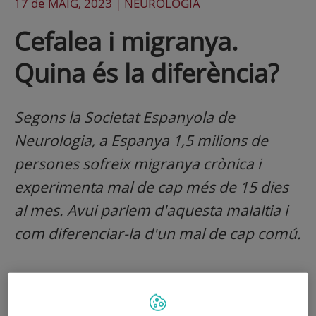
17 de
MAIG
, 2023 |
NEUROLOGÍA
Cefalea i migranya.
Quina és la diferència?
Segons la Societat Espanyola de
Neurologia, a Espanya 1,5 milions de
persones sofreix migranya crònica i
experimenta mal de cap més de 15 dies
al mes. Avui parlem d'aquesta malaltia i
com diferenciar-la d'un mal de cap comú.