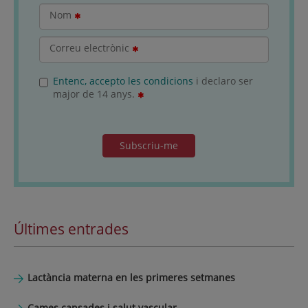
Nom
Correu electrònic
Entenc, accepto les condicions
i declaro ser
major de 14 anys.
Subscriu-me
Últimes entrades
Lactància materna en les primeres setmanes
Cames cansades i salut vascular