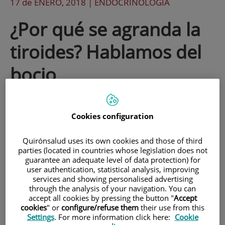
17 de
ENERO
, 2018 |
ENDOCRINOLOGÍA
¿Por qué se agranda la
tiroides? Hablamos del
bocio
A petición de una lectora, preocupada
Cookies configuration
por el agrandamiento de la tiroides,
hemos pedido al Dr. Guillem Cuatrecasas
Quirónsalud uses its own cookies and those of third
parties (located in countries whose legislation does not
que nos explique qué es el bocio, a qué
guarantee an adequate level of data protection) for
user authentication, statistical analysis, improving
se debe y como se puede solucionar.
services and showing personalised advertising
through the analysis of your navigation. You can
accept all cookies by pressing the button "
Accept
cookies
" or
configure/refuse them
their use from this
Settings
. For more information click here:
Cookie