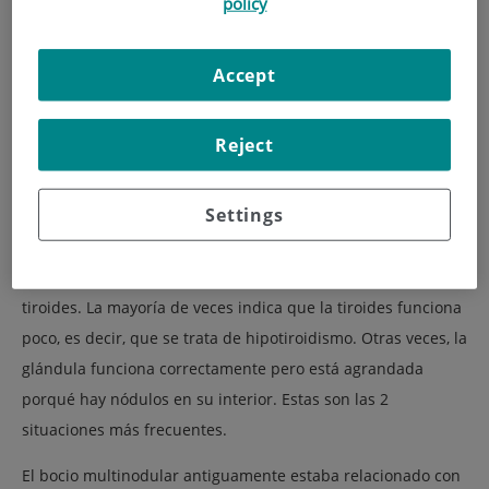
policy
Accept
Reject
Settings
Imagen de
Freepik.es
Bocio
significa aumento en el tamaño de la glándula
tiroides. La mayoría de veces indica que la tiroides funciona
poco, es decir, que se trata de hipotiroidismo. Otras veces, la
glándula funciona correctamente pero está agrandada
porqué hay nódulos en su interior. Estas son las 2
situaciones más frecuentes.
El bocio multinodular antiguamente estaba relacionado con