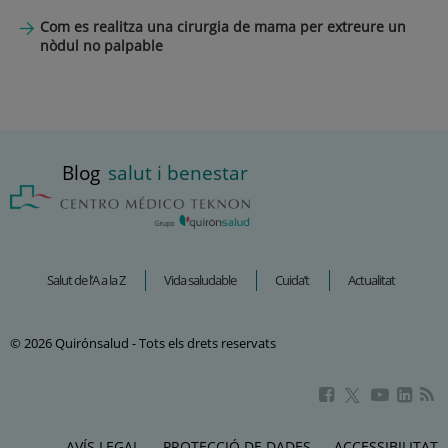
Com es realitza una cirurgia de mama per extreure un
nòdul no palpable
Blog
salut i benestar
Salut de l’A a la Z
Vida saludable
Cuida’t
Actualitat
© 2026 Quirónsalud - Tots els drets reservats
Aquest
Aquest
Aque
Aquest
enllaç
enllaç
enlla
enllaç
s'obrirà
s'obrirà
s'obr
s'obrirà
AVÍS LEGAL
PROTECCIÓ DE DADES
ACCESSIBILITAT