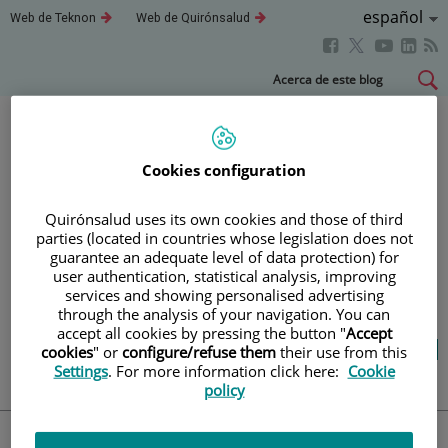
Idioma
Español
Este
Este
Web de Teknon
Web de Quirónsalud
enlace
enlace
Activo
Este
Este
Este
Este
se
se
abrirá
abrirá
enlace
enlace
enla
enlace
Saltar
Acerca de este blog
en
en
se
se
se
se
al
una
una
abrirá
abrirá
abri
ventana
ventana
abrirá
contenido
nueva.
nueva.
en
en
en
en
una
una
una
una
Blog
salud y bienestar
Cookies configuration
ventana
ventana
vent
ventana
nueva.
nueva.
nuev
nueva.
Quirónsalud uses its own cookies and those of third
parties (located in countries whose legislation does not
TU SALUD ES LO QUE
guarantee an adequate level of data protection) for
user authentication, statistical analysis, improving
CUENTA
services and showing personalised advertising
through the analysis of your navigation. You can
accept all cookies by pressing the button "
Accept
Salud de la A a la Z
Vida saludable
cookies
" or
configure/refuse them
their use from this
Cuídate
Actualidad
Settings
. For more information click here:
Cookie
policy