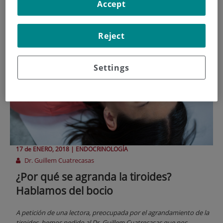
tiroides
Accept
Reject
Settings
17 de
ENERO
, 2018 |
ENDOCRINOLOGÍA
Dr. Guillem Cuatrecasas
¿Por qué se agranda la tiroides?
Hablamos del bocio
A petición de una lectora, preocupada por el agrandamiento de la
tiroides, hemos pedido al Dr. Guillem Cuatrecasas que nos