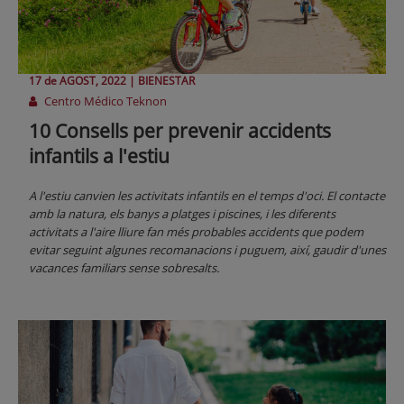
17 de
AGOST
, 2022 |
BIENESTAR
Centro Médico Teknon
10 Consells per prevenir accidents
infantils a l'estiu
A l'estiu canvien les activitats infantils en el temps d'oci. El contacte
amb la natura, els banys a platges i piscines, i les diferents
activitats a l'aire lliure fan més probables accidents que podem
evitar seguint algunes recomanacions i puguem, així, gaudir d'unes
vacances familiars sense sobresalts.