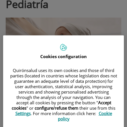
pediatría
Cookies configuration
Quirónsalud uses its own cookies and those of third
parties (located in countries whose legislation does not
guarantee an adequate level of data protection) for
2 de
AGOST
, 2023 |
SALUD DE LA INFANCIA
user authentication, statistical analysis, improving
Ángela Alzate
services and showing personalised advertising
through the analysis of your navigation. You can
Comença la Setmana de la Lactància
accept all cookies by pressing the button "
Accept
Materna!
cookies
" or
configure/refuse them
their use from this
Settings
. For more information click here:
Cookie
policy
Una setmana destinada a conscienciar la població sobre els
beneficis de la lactància materna per al bebè i per a la mare.