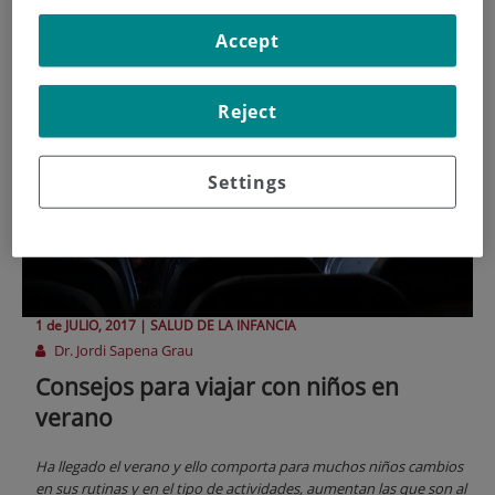
Accept
Reject
Settings
1 de
JULIO
, 2017 |
SALUD DE LA INFANCIA
Dr. Jordi Sapena Grau
Consejos para viajar con niños en
verano
Ha llegado el verano y ello comporta para muchos niños cambios
en sus rutinas y en el tipo de actividades, aumentan las que son al