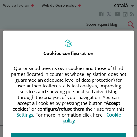
Llenguatg
Català
Aquest
Aquest
Web de Teknon
Web de Quirónsalud
enllaç
enllaç
Actiu
Aquest
Aquest
Aque
Aquest
s'obrirà
s'obrirà
en
en
enllaç
enllaç
enll
enllaç
Saltar
Sobre aquest blog
una
una
s'obrirà
s'obrirà
s'obr
s'obrirà
al
finestra
finestra
en
en
en
nova.
nova.
en
contingut
una
una
una
una
finestra
finestra
fines
finestra
Blog
salut i benestar
Cookies configuration
nova.
nova.
nova
nova.
Quirónsalud uses its own cookies and those of third
parties (located in countries whose legislation does not
LA TEVA SALUT ÉS EL QUE
guarantee an adequate level of data protection) for
user authentication, statistical analysis, improving
COMPTA
services and showing personalised advertising
through the analysis of your navigation. You can
accept all cookies by pressing the button "
Accept
Salut de l’A a la Z
Vida saludable
Cuida’t
cookies
" or
configure/refuse them
their use from this
Actualitat
Settings
. For more information click here:
Cookie
policy