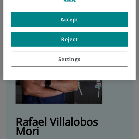
Accept
Reject
Settings
Rafael Villalobos
Mori