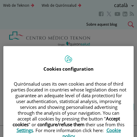
Saltar al contingut
Llenguatg
Català
Aquest
Aquest
Web de Teknon
Web de Quirónsalud
enllaç
enllaç
Actiu
Aquest
Aquest
Aque
Aquest
s'obrirà
s'obrirà
en
en
enllaç
enllaç
enll
enllaç
Saltar
Sobre aquest blog
una
una
s'obrirà
s'obrirà
s'obr
s'obrirà
al
finestra
finestra
en
en
en
nova.
nova.
en
contingut
una
una
una
una
finestra
finestra
fines
finestra
Blog
salut i benestar
nova.
nova.
nova
nova.
Cookies configuration
LA TEVA SALUT ÉS EL QUE
Quirónsalud uses its own cookies and those of third
COMPTA
parties (located in countries whose legislation does not
guarantee an adequate level of data protection) for
user authentication, statistical analysis, improving
Salut de l’A a la Z
Vida saludable
Cuida’t
services and showing personalised advertising
through the analysis of your navigation. You can
Actualitat
accept all cookies by pressing the button "
Accept
cookies
" or
configure/refuse them
their use from this
Settings
. For more information click here:
Cookie
policy