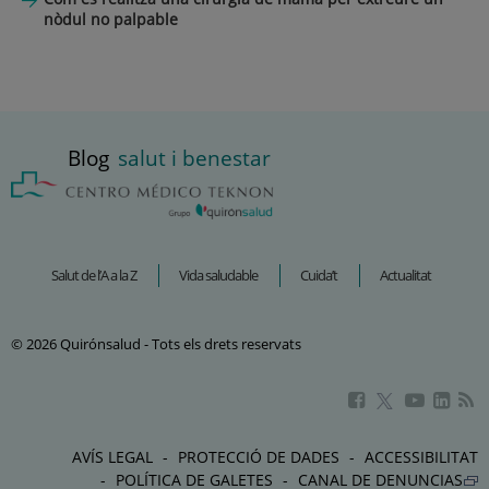
nòdul no palpable
Blog
salut i benestar
Salut de l’A a la Z
Vida saludable
Cuida’t
Actualitat
© 2026 Quirónsalud - Tots els drets reservats
Aquest
Aquest
Aque
Aquest
enllaç
enllaç
enlla
enllaç
s'obrirà
s'obrirà
s'obr
s'obrirà
AVÍS LEGAL
PROTECCIÓ DE DADES
ACCESSIBILITAT
en
en
en
en
POLÍTICA DE GALETES
CANAL DE DENUNCIAS