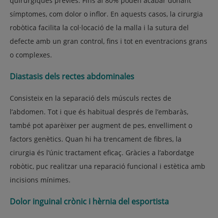
quirúrgiques prèvies. Fins al 80% poden acabar donant
símptomes, com dolor o inflor. En aquests casos, la cirurgia
robòtica facilita la col·locació de la malla i la sutura del
defecte amb un gran control, fins i tot en eventracions grans
o complexes.
Diastasis dels rectes abdominales
Consisteix en la separació dels músculs rectes de
l’abdomen. Tot i que és habitual després de l’embaràs,
també pot aparèixer per augment de pes, envelliment o
factors genètics. Quan hi ha trencament de fibres, la
cirurgia és l’únic tractament eficaç. Gràcies a l’abordatge
robòtic, puc realitzar una reparació funcional i estètica amb
incisions mínimes.
Dolor inguinal crònic i hèrnia del esportista