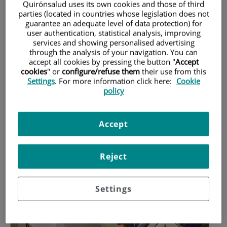
Quirónsalud uses its own cookies and those of third
persones que la pateixen. En els darrers
parties (located in countries whose legislation does not
guarantee an adequate level of data protection) for
anys, la cirurgia robòtica ha representat
user authentication, statistical analysis, improving
services and showing personalised advertising
un avenç extraordinari que permet oferir
through the analysis of your navigation. You can
accept all cookies by pressing the button "
Accept
una intervenció més precisa, menys
cookies
" or
configure/refuse them
their use from this
invasiva i amb una recuperació més
Settings
. For more information click here:
Cookie
policy
ràpida i estètica.
Accept
Reject
Settings