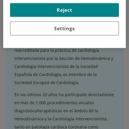
CARDIOLOGÍA INTERVENCIONISTA
Jefe de Cardiología de Centro Médico
Reject
Teknon
Settings
Jefe de Cardiología de Centro Médico Teknon.
Cardiólogo intervencionista acreditado y
reacreditado para la práctica de cardiología
intervencionista por la Sección de Hemodinámica y
Cardiología Intervencionista de la Sociedad
Española de Cardiología, es miembro de la
Sociedad Europea de Cardiología.
En los últimos 20 años ha participado directamente
en más de 1.000 procedimientos anuales
diagnóstico/terapéuticos en el ámbito de la
Hemodinámica y la Cardiología Intervencionista,
tanto en patología cardíaca coronaria como