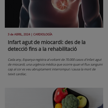
3 de
ABRIL
, 2024 |
CARDIOLOGÍA
Infart agut de miocardi: des de la
detecció fins a la rehabilitació
Cada any, Espanya registra al voltant de 70.000 casos d'infart agut
de miocardi, una urgència mèdica que ocorre quan el flux sanguini
cap al cor es veu abruptament interromput i causa la mort de
teixit cardíac.