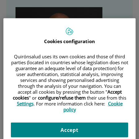
Cookies configuration
Quirónsalud uses its own cookies and those of third
parties (located in countries whose legislation does not
guarantee an adequate level of data protection) for
user authentication, statistical analysis, improving
services and showing personalised advertising
through the analysis of your navigation. You can
accept all cookies by pressing the button "
Accept
cookies
" or
configure/refuse them
their use from this
Settings
. For more information click here:
Cookie
policy
Dr. Juli Carballo
Accept
CARDIOLOGÍA CLÍNICA Y