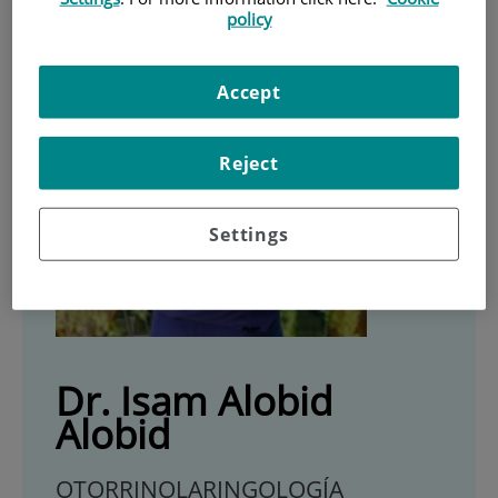
policy
Accept
Reject
Settings
Dr. Isam Alobid
Alobid
OTORRINOLARINGOLOGÍA