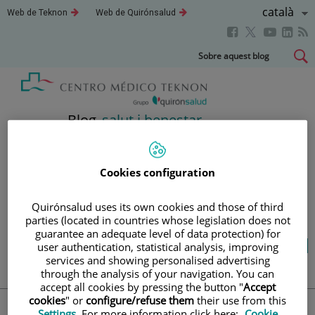
Saltar al contingut
Llenguatg
Català
Aquest
Aquest
Web de Teknon
Web de Quirónsalud
enllaç
enllaç
Actiu
Aquest
Aquest
Aque
Aquest
s'obrirà
s'obrirà
en
en
enllaç
enllaç
enll
enllaç
Saltar
Sobre aquest blog
una
una
s'obrirà
s'obrirà
s'obr
s'obrirà
al
finestra
finestra
en
en
en
nova.
nova.
en
contingut
una
una
una
una
finestra
finestra
fines
finestra
Blog
salut i benestar
nova.
nova.
nova
nova.
Cookies configuration
LA TEVA SALUT ÉS EL QUE
COMPTA
Quirónsalud uses its own cookies and those of third
parties (located in countries whose legislation does not
guarantee an adequate level of data protection) for
Salut de l’A a la Z
Vida saludable
Cuida’t
user authentication, statistical analysis, improving
Actualitat
services and showing personalised advertising
through the analysis of your navigation. You can
accept all cookies by pressing the button "
Accept
cookies
" or
configure/refuse them
their use from this
Settings
. For more information click here:
Cookie