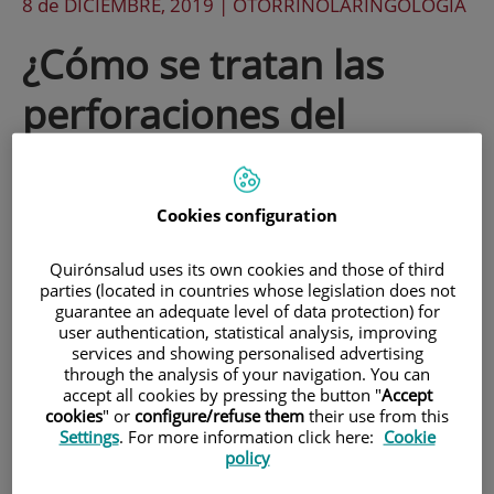
8 de
DICIEMBRE
, 2019 |
OTORRINOLARINGOLOGÍA
¿Cómo se tratan las
perforaciones del
tabique nasal?
Cookies configuration
La perforación del tabique nasal o
perforación septal es la aparición de un
Quirónsalud uses its own cookies and those of third
parties (located in countries whose legislation does not
orificio anormal entre las dos fosas
guarantee an adequate level of data protection) for
user authentication, statistical analysis, improving
nasales. El doctor Isam Alobid,
services and showing personalised advertising
otorrinolaringólogo experto en el cierre
through the analysis of your navigation. You can
accept all cookies by pressing the button "
Accept
de las perforaciones septales, nos explica
cookies
" or
configure/refuse them
their use from this
Settings
. For more information click here:
Cookie
qué son las perforaciones septales, cómo
policy
afectan a la calidad de vida, cómo se