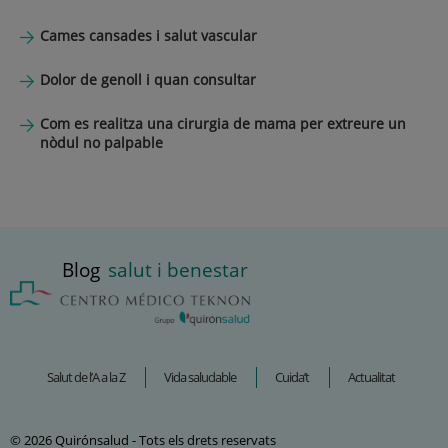
Cames cansades i salut vascular
Dolor de genoll i quan consultar
Com es realitza una cirurgia de mama per extreure un
nòdul no palpable
Blog
salut i benestar
Salut de l’A a la Z
Vida saludable
Cuida’t
Actualitat
© 2026 Quirónsalud - Tots els drets reservats