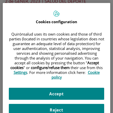
2 de
GENER
, 2023 |
SALUD DEL DEPORTE
¿Cuáles son las lesiones
Cookies configuration
más frecuentes en el
esquí y el snowboard?
Quirónsalud uses its own cookies and those of third
parties (located in countries whose legislation does not
guarantee an adequate level of data protection) for
user authentication, statistical analysis, improving
Hace unos días hablábamos de cómo
services and showing personalised advertising
through the analysis of your navigation. You can
prevenir las lesiones en la práctica del
accept all cookies by pressing the button "
Accept
cookies
" or
configure/refuse them
their use from this
esquí. Hoy el Dr Aleix Vidal nos habla de
Settings
. For more information click here:
Cookie
policy
cuáles son las lesiones más comunes en
nuestras pistas.
Accept
Reject