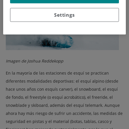
Settings
Imagen de Joshua Reddekopp
En la mayoría de las estaciones de esquí se practican
diferentes modalidades deportivas: el esquí alpino (desde
hace unos años con esquís carver), el snowboard, el esquí
de fondo, el freestyle (o esquí acrobático), el freeride, el
snowblade y skiboard, además del esquí telemark. Aunque
ahora hay más riesgo de sufrir un accidente, las medidas de
seguridad en pistas y el material (botas, tablas, casco y