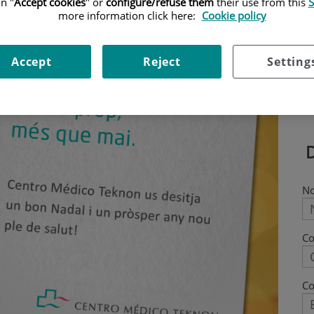
n "
Accept cookies
" or
configure/refuse them
their use from this
S
more information click here:
Cookie policy
Accept
Reject
Setting
N
C
Co