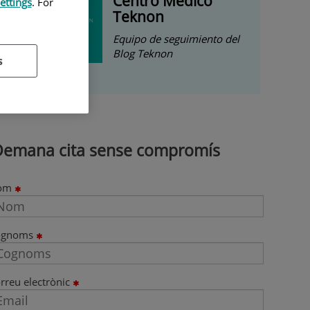
Centro Médico
ettings
. For
Teknon
Equipo de seguimiento del
Blog Teknon
s
Demana cita sense compromís
om
ognoms
rreu electrònic