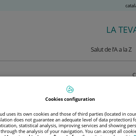
Llen
Catal
Actiu
LA TEV
Salut de l’A a la Z
C
Cookies configuration
re Mèdic Teknon per a aquestes festes.
d uses its own cookies and those of third parties (located in co
slation does not guarantee an adequate level of data protection) f
tication, statistical analysis, improving services and showing per
 through the analysis of your navigation. You can accept all cooki