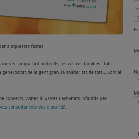
Te
Es
er a aquestes festes.
M
ients compartint amb ells, les vostres famílies i tots
No
la generositat de la gent gran, la solidaritat de tots… Som al
Mi
ncerts, visites il·lustres i activitats infantils per
pots consultar tots des d'aquí
.