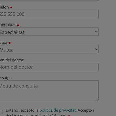
lèfon
pecialitat
utua
m del doctor
ssatge
Entenc i accepto la
política de privacitat
. Accepto i
declaro que soc major de 14 anys.