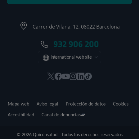
Carrer de Vilana, 12, 08022 Barcelona
932 906 200
International web site
Este
Este
Este
Este
Este
Enlace
enlace
enlace
enlace
enlace
enlace
a
se
se
se
se
se
una
abrirá
abrirá
abrirá
abrirá
abrirá
aplicación
Mapa web
Aviso legal
Protección de datos
Cookies
en
en
en
en
en
externa.
una
una
una
una
una
Accesibilidad
Canal de denuncias
ventana
ventana
ventana
ventana
ventana
nueva.
nueva.
nueva.
nueva.
nueva.
© 2026 Quirónsalud - Todos los derechos reservados