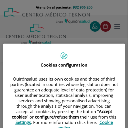
Saltar al contenido
Saltar
Menú
Atención al paciente:
932 906 200
Select
al
teléfono
de
contenido
cabecera
idiom
Toggl
navig
Unidad de Síndromes de Sensibilización Central
Cookies configuration
Conoce a nuestros Equipos
Conoce a nuestros Equipos
Quirónsalud uses its own cookies and those of third
parties (located in countries whose legislation does not
La Unidad de Síndromes de
guarantee an adequate level of data protection) for
user authentication, statistical analysis, improving
Sensibilización Central está
services and showing personalised advertising
constituida por un equipo de
through the analysis of your navigation. You can
accept all cookies by pressing the button "
Accept
profesionales dedicados
cookies
" or
configure/refuse them
their use from this
exclusivamente al estudio y
Settings
. For more information click here:
Cookie
policy