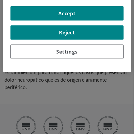
intraoperatorio en las cirugías de plexo braquial y nervio
periférico. Esta técnica se realiza de la mano de un
Accept
neurólogo y permite mapear durante la cirugía la zona
afectada para localizar qué nervios están afectados y
comprobar el funcionamiento exacto de dichos nervios.
Reject
Ello permite obtener unos mejores resultados en la
Settings
cirugía al poder precisar tejido nervioso sano, tejido en
recuperación y tejido lesionado.
Es también útil para tratar aquellos casos que presentan
dolor neuropático que es de origen claramente
periférico.