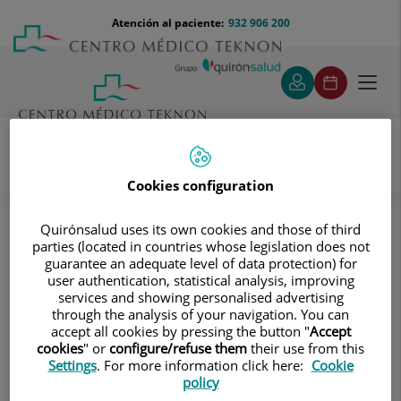
Saltar al contenido
Saltar
Menú
Atención al paciente:
932 906 200
Select
al
teléfono
de
contenido
cabecera
idiom
Toggl
navig
Cookies configuration
Traumatología
Tratamientos y Especialidades
Lesiones de plexo braquial y nervio periférico
Quirónsalud uses its own cookies and those of third
¿En qué consiste la cirugía asistida por registro
parties (located in countries whose legislation does not
intraoperatorio?
guarantee an adequate level of data protection) for
user authentication, statistical analysis, improving
¿En qué consiste la cirugía asistida
services and showing personalised advertising
por registro intraoperatorio?
through the analysis of your navigation. You can
accept all cookies by pressing the button "
Accept
cookies
" or
configure/refuse them
their use from this
Centro Médico Teknon es uno de los únicos centros
Settings
. For more information click here:
Cookie
policy
europeos que utilizan el mapeo asistido por registro