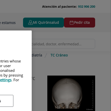
Atención al paciente:
932 906 200
Mi Quirónsalud
Pedir cita
 estamos
izada (TAC)
Pediatría
TC Cráneo
untries whose
or user
sonalised
es by pressing
 de un equipo de TC
ettings
. For
s