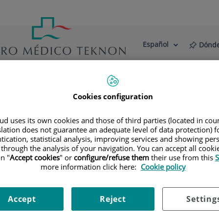
Español
Dónde
Selector
Idioma
de
Activo
idioma
estro Centro
Actualidad
Blog
Cookies configuration
ialidades
Diagnóstico por la imagen
Tomografía Computar
d uses its own cookies and those of third parties (located in co
slation does not guarantee an adequate level of data protection) f
tication, statistical analysis, improving services and showing per
 through the analysis of your navigation. You can accept all cooki
s del cráneo de alta definición anatómica mediante el empleo
n "
Accept cookies
" or
configure/refuse them
their use from this
S
more information click here:
Cookie policy
 estudio de tumores, traumatismo craneal.
Accept
Reject
Setting