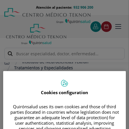
Saltar al contenido
Saltar
Menú
Atención al paciente:
932 906 200
Select
al
teléfono
de
contenido
cabecera
idiom
Toggl
navig
Instituto de Neurociencias Teknon
Tratamientos y Especialidades
Neurooncología quirúrgica
Neurooncología quirúrgica
Cookies configuration
Quirónsalud uses its own cookies and those of third
parties (located in countries whose legislation does not
guarantee an adequate level of data protection) for
user authentication, statistical analysis, improving
services and showing personalised advertising