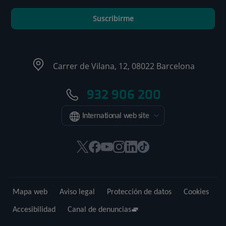
Suscribirme
Carrer de Vilana, 12, 08022 Barcelona
932 906 200
International web site
Este
Este
Este
Este
Este
Enlace
enlace
enlace
enlace
enlace
enlace
a
se
se
se
se
se
una
abrirá
abrirá
abrirá
abrirá
abrirá
aplicación
Mapa web
Aviso legal
Protección de datos
Cookies
en
en
en
en
en
externa.
una
una
una
una
una
Accesibilidad
Canal de denuncias
ventana
ventana
ventana
ventana
ventana