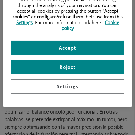
through the analysis of your navigation. You can
accept all cookies by pressing the button "
Accept
cookies
" or
configure/refuse them
their use from this
Settings
. For more information click here:
Cookie
policy
Accept
Dirección:
Gerardo Conesa
Reject
La cirugía oncológica de un órgano tan importante para
Settings
la calidad de vida de las personas como el cerebro, es
una especialidad quirúrgica muy delicada. La
neuroncología quirúrgica del Instituto busca siempre
optimizar el balance oncológico-funcional. En otras
palabras, se pretende extirpar al máximo un tumor, pero
siempre optimizando con la mayor precisión la posible
afectación de la función cerebral, intentando sobre todo