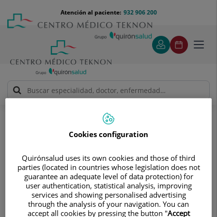
Saltar al contenido
Saltar
Menú
Atención al paciente:
932 906 200
Select
al
teléfono
de
contenido
cabecera
idiom
Toggl
navig
Instituto de Neurociencias Teknon
Tratamientos y Especialidades
Cirugía de base de cráneo
Cookies configuration
Cirugía de base de cráneo
Quirónsalud uses its own cookies and those of third
parties (located in countries whose legislation does not
guarantee an adequate level of data protection) for
user authentication, statistical analysis, improving
services and showing personalised advertising
through the analysis of your navigation. You can
accept all cookies by pressing the button "
Accept