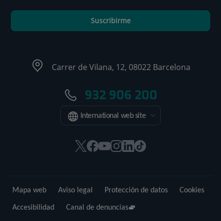
Suscribirme
Carrer de Vilana, 12, 08022 Barcelona
932 906 200
International web site
Este
Este
Este
Este
Este
Enlace
enlace
enlace
enlace
enlace
enlace
a
se
se
se
se
se
una
abrirá
abrirá
abrirá
abrirá
abrirá
aplicación
Mapa web
Aviso legal
Protección de datos
Cookies
en
en
en
en
en
externa.
una
una
una
una
una
Accesibilidad
Canal de denuncias
ventana
ventana
ventana
ventana
ventana