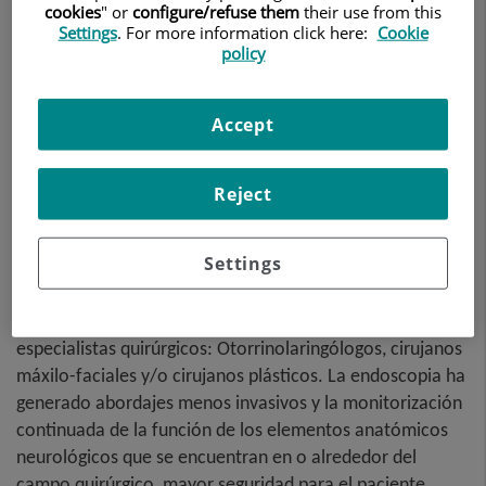
cookies
" or
configure/refuse them
their use from this
Settings
. For more information click here:
Cookie
policy
Accept
Reject
Dirección:
Gerardo Conesa
Settings
La patología de base de cráneo puede ser muy compleja
y con frecuencia precisa de colaboraciones de distintos
especialistas quirúrgicos: Otorrinolaringólogos, cirujanos
máxilo-faciales y/o cirujanos plásticos. La endoscopia ha
generado abordajes menos invasivos y la monitorización
continuada de la función de los elementos anatómicos
neurológicos que se encuentran en o alrededor del
campo quirúrgico, mayor seguridad para el paciente.