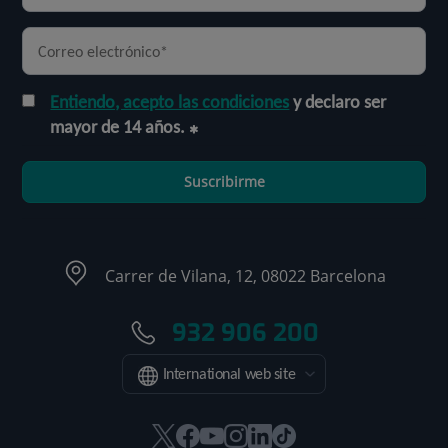
Entiendo, acepto las condiciones
y declaro ser
mayor de 14 años.
Suscribirme
Carrer de Vilana, 12, 08022 Barcelona
932 906 200
International web site
Este
Este
Este
Este
Este
Enlace