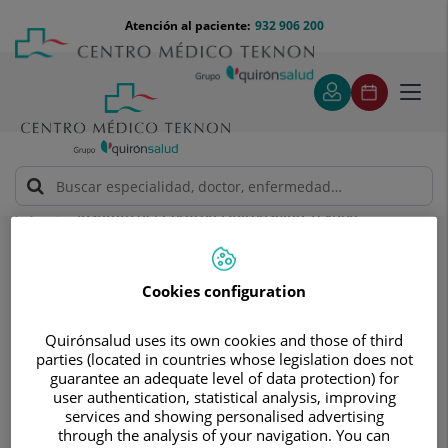
Saltar al contenido
Saltar
Menú
Atención al paciente:
932 906 200
Select
al
teléfono
de
contenido
cabecera
idiom
Toggl
navig
Instituto del Corazón Quirónsalud Teknon
Conoce a nuestros Equipos
Conoce a nuestros Equipos
Cookies configuration
Contamos con un equipo
multidisciplinar, formado por
Quirónsalud uses its own cookies and those of third
parties (located in countries whose legislation does not
especialistas en cardiología clínica,
guarantee an adequate level of data protection) for
cirugía cardíaca y vascular,
user authentication, statistical analysis, improving
services and showing personalised advertising
hemodinámica, patología cardíaca
through the analysis of your navigation. You can