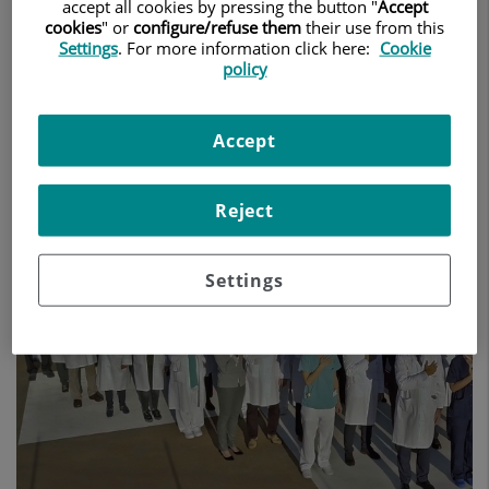
estructural, electrofisiología, y
accept all cookies by pressing the button "
Accept
cookies
" or
configure/refuse them
their use from this
expertos en rehabilitación
Settings
. For more information click here:
Cookie
cardiovascular. En Instituto del
policy
Corazón prevenimos, diagnosticamos
y tratamos enfermedades
Accept
cardiovasculares.
Reject
Settings