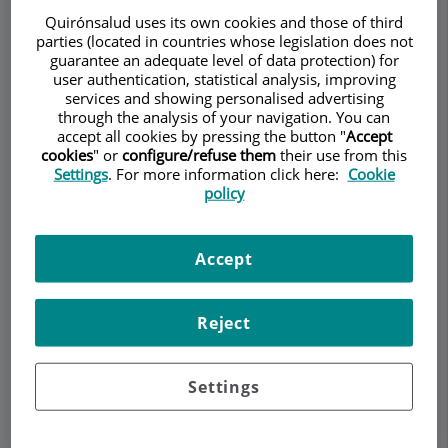
Izquierdo Domínguez
Quirónsalud uses its own cookies and those of third
ALERGOLOGÍA
OTORRINOLARINGOLOGÍA
parties (located in countries whose legislation does not
guarantee an adequate level of data protection) for
user authentication, statistical analysis, improving
services and showing personalised advertising
Pedir cita
through the analysis of your navigation. You can
accept all cookies by pressing the button "
Accept
cookies
" or
configure/refuse them
their use from this
Descripción
Servicios
Equipo
Contacto
Datos de interés
Settings
. For more information click here:
Cookie
policy
Horario
Accept
Hipoacusia infantil
Reject
¿Qué es la
Settings
Hipoacusia
infantil?