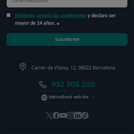
Entiendo, acepto las condiciones
y declaro ser
mayor de 14 años.
Suscribirme
Carrer de Vilana, 12, 08022 Barcelona
932 906 200
International web site
Este
Este
Este
Este
Este
Enlace
enlace
enlace
enlace
enlace
enlace
a
se
se
se
se
se
una