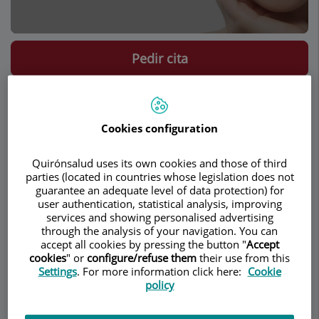
Pedir cita
Descripción
Servicios
Equipo
Contacto
Datos de interés
Cookies configuration
Horario
Quirónsalud uses its own cookies and those of third
parties (located in countries whose legislation does not
guarantee an adequate level of data protection) for
Lipoescultura
user authentication, statistical analysis, improving
services and showing personalised advertising
through the analysis of your navigation. You can
La liposucción es una técnica quirúrgica que
accept all cookies by pressing the button "
Accept
permite corregir aquellas zonas corporales en las
cookies
" or
configure/refuse them
their use from this
Settings
. For more information click here:
Cookie
cuales persisten acúmulos grasos rebeldes a los
policy
regímenes dietéticos y al ejercicio.
Es una técnica muy efectiva para proporcionar un