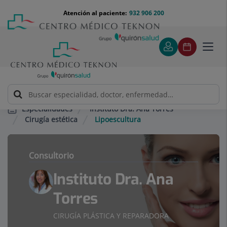
Saltar al contenido
Saltar
Menú
Atención al paciente:
932 906 200
Select
al
teléfono
de
contenido
cabecera
idiom
Toggl
navig
Instituto Dra. Ana Torres
Especialidades
Cirugía estética
Lipoescultura
Consultorio
Instituto Dra. Ana
Torres
CIRUGÍA PLÁSTICA Y REPARADORA