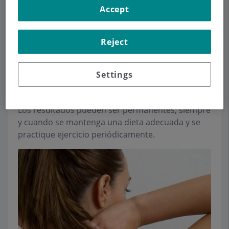
Accept
nuevo contorno corporal con cicatrices mínimas.
La grasa extraída no vuelve a aparecer porque las
Reject
células grasas se han extraído por completo.
Esto no ocurre con otras técnicas no quirúrgicas
Settings
(ultrasonidos, cavitación), que solo logran vaciar
la célula grasa pero no la eliminan.
Los resultados pueden ser permanentes, siempre
y cuando se mantenga una dieta adecuada y se
practique ejercicio periódicamente.