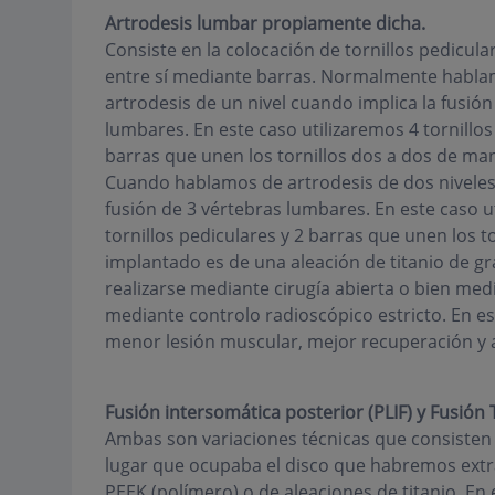
Artrodesis lumbar propiamente dicha.
Consiste en la colocación de tornillos pedicul
entre sí mediante barras. Normalmente habl
artrodesis de un nivel cuando implica la fusión
lumbares. En este caso utilizaremos 4 tornillos
barras que unen los tornillos dos a dos de man
Cuando hablamos de artrodesis de dos niveles,
fusión de 3 vértebras lumbares. En este caso u
tornillos pediculares y 2 barras que unen los t
implantado es de una aleación de titanio de g
realizarse mediante cirugía abierta o bien med
mediante controlo radioscópico estricto. En es
menor lesión muscular, mejor recuperación y al
Fusión intersomática posterior (PLIF) y Fusión
Ambas son variaciones técnicas que consisten e
lugar que ocupaba el disco que habremos extr
PEEK (polímero) o de aleaciones de titanio. En 