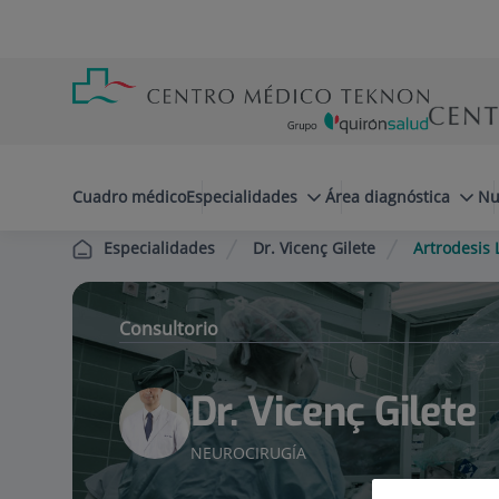
Saltar al contenido
Saltar
Menú
al
teléfono
contenido
cabecera
menuPrincipal
Cuadro médico
Especialidades
Área diagnóstica
Nu
Dr. Vicenç Gilete
Artrodesis
Especialidades
Consultorio
Dr. Vicenç Gilete
NEUROCIRUGÍA