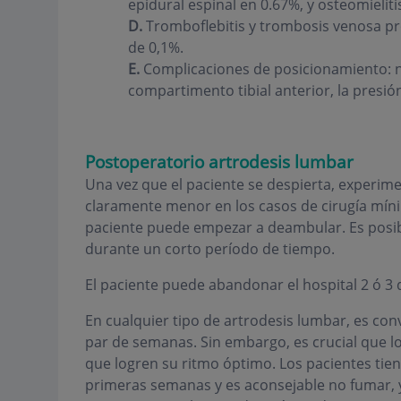
epidural espinal en 0.67%, y osteomieliti
D.
Tromboflebitis y trombosis venosa pr
de 0,1%.
E.
Complicaciones de posicionamiento: 
compartimento tibial anterior, la presión 
Postoperatorio artrodesis lumbar
Una vez que el paciente se despierta, experim
claramente menor en los casos de cirugía mínim
paciente puede empezar a deambular. Es posibl
durante un corto período de tiempo.
El paciente puede abandonar el hospital 2 ó 3 d
En cualquier tipo de artrodesis lumbar, es con
par de semanas. Sin embargo, es crucial que l
que logren su ritmo óptimo. Los pacientes tie
primeras semanas y es aconsejable no fumar, y