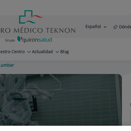
Español
Dónde
Selector
Idioma
de
Activo
idioma
estro Centro
Actualidad
Blog
 Lumbar