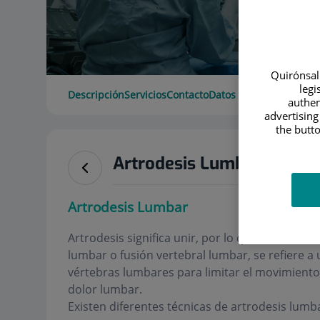
Quirónsalu
legi
Descripción
Servicios
Contacto
Datos de interés
authen
advertising
the butto
Artrodesis Lumbar
Artrodesis Lumbar
Artrodesis significa unir, por lo que en el caso 
lumbar o fusión vertebral lumbar, se refiere a
vértebras lumbares para limitar el movimiento
dolor lumbar.
Existen diferentes técnicas de artrodesis lumb