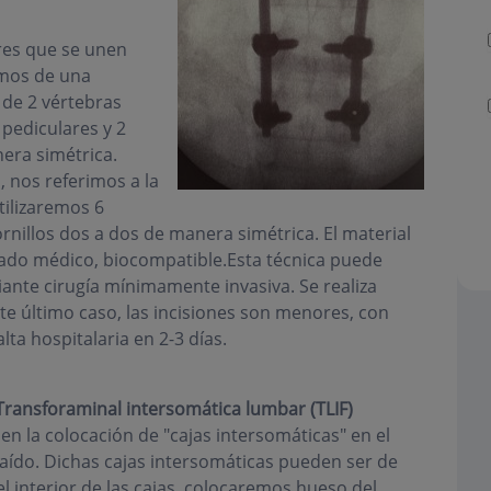
ares que se unen
amos de una
 de 2 vértebras
 pediculares y 2
era simétrica.
 nos referimos a la
tilizaremos 6
ornillos dos a dos de manera simétrica. El material
rado médico, biocompatible.Esta técnica puede
iante cirugía mínimamente invasiva. Se realiza
te último caso, las incisiones son menores, con
ta hospitalaria en 2-3 días.
 Transforaminal intersomática lumbar (TLIF)
n la colocación de "cajas intersomáticas" en el
aído. Dichas cajas intersomáticas pueden ser de
el interior de las cajas, colocaremos hueso del