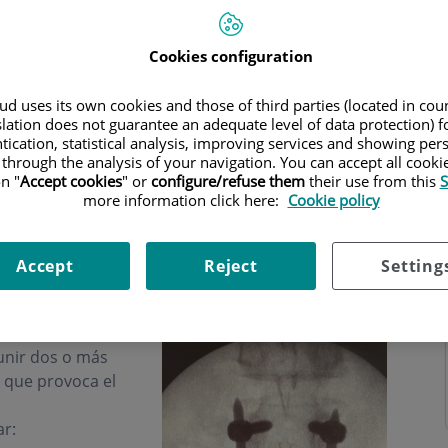
Cookies configuration
d uses its own cookies and those of third parties (located in co
slation does not guarantee an adequate level of data protection) f
tication, statistical analysis, improving services and showing per
 through the analysis of your navigation. You can accept all cooki
n "
Accept cookies
" or
configure/refuse them
their use from this
S
more information click here:
Cookie policy
Accept
Reject
Setting
de la artrodesis
 unir dos o más
 que provoca el
ar: