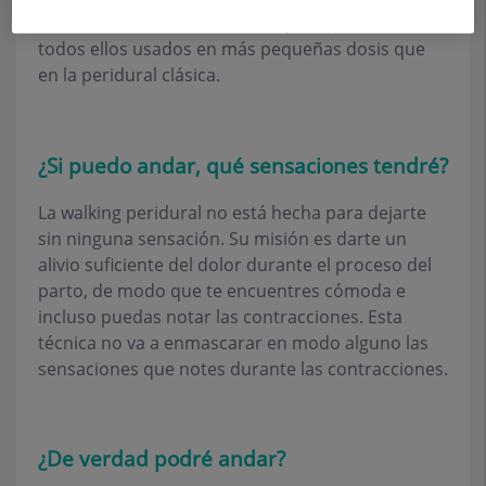
narcótico, un anestésico local y la epinefrina,
todos ellos usados en más pequeñas dosis que
en la peridural clásica.
¿Si puedo andar, qué sensaciones tendré?
La walking peridural no está hecha para dejarte
sin ninguna sensación. Su misión es darte un
alivio suficiente del dolor durante el proceso del
parto, de modo que te encuentres cómoda e
incluso puedas notar las contracciones. Esta
técnica no va a enmascarar en modo alguno las
sensaciones que notes durante las contracciones.
¿De verdad podré andar?