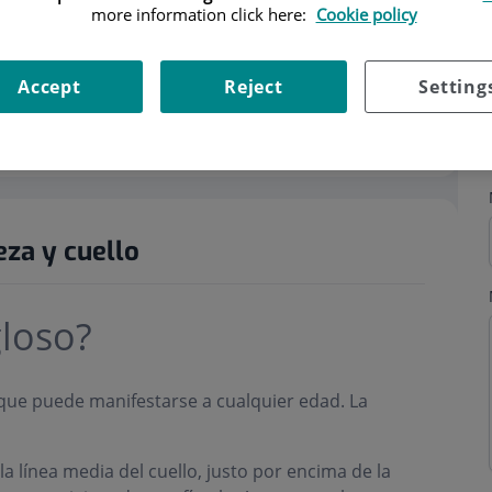
more information click here:
Cookie policy
Accept
Reject
Setting
s
Horario
za y cuello
gloso?
o que puede manifestarse a cualquier edad. La
a línea media del cuello, justo por encima de la