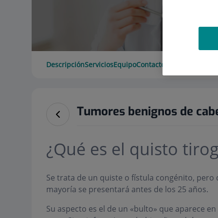
Descripción
Servicios
Equipo
Contacto
Datos de interé
Tumores benignos de cabe
¿Qué es el quisto tiro
Se trata de un quiste o fístula congénito, per
mayoría se presentará antes de los 25 años.
Su aspecto es el de un «bulto» que aparece en l