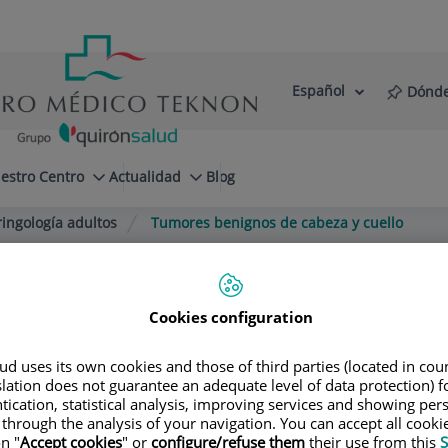
Español
Dónde
Selector
Idioma
de
Activo
idioma
estro Centro
Actualidad
Blog
ringología adultos
Tumores benignos de cabeza y cuello
Cookies configuration
d uses its own cookies and those of third parties (located in co
slation does not guarantee an adequate level of data protection) f
tication, statistical analysis, improving services and showing per
 through the analysis of your navigation. You can accept all cooki
n "
Accept cookies
" or
configure/refuse them
their use from this
S