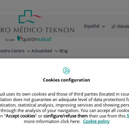
Español
Dónde
Selector
Idioma
de
Activo
idioma
estro Centro
Actualidad
Blog
Cookies configuration
d uses its own cookies and those of third parties (located in co
slation does not guarantee an adequate level of data protection) f
Especialidades
tication, statistical analysis, improving services and showing per
 through the analysis of your navigation. You can accept all cooki
n "
Accept cookies
" or
configure/refuse them
their use from this
S
a tu próxima cita con nuestros mejores especial
more information click here:
Cookie policy