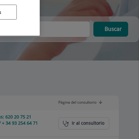
s
Buscar
Página del consultorio
s: 620 20 75 21
/ + 34 93 254 64 71
Ir al consultorio