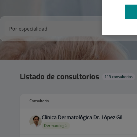
Listado de consultorios
115 consultorios
Consultorio
Clínica Dermatológica Dr. López Gil
Dermatología