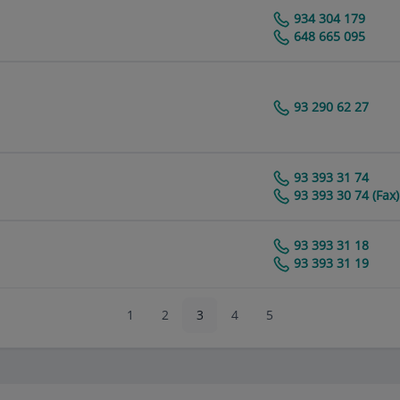
934 304 179
Clínica Dental Espías
648 665 095
93 290 62 27
93 393 31 74
Centro Médico Teknon
93 393 30 74 (Fax)
93 393 31 18
Centro Médico Teknon
93 393 31 19
1
2
3
4
5