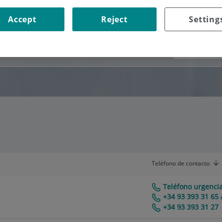
Accept
Reject
Setting
Consultorio
Teléfono de contacto
Teléfono urgencia
+34 93 393 31 65 
Centro Médico Teknon
+34 93 393 31 27