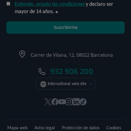
Entiendo, acepto las condiciones
y declaro ser
mayor de 14 años.
Suscribirme
Carrer de Vilana, 12, 08022 Barcelona
932 906 200
International web site
Este
Este
Este
Este
Este
Enlace
enlace
enlace
enlace
enlace
enlace
a
se
se
se
se
se
una
abrirá
abrirá
abrirá
abrirá
abrirá
aplicación
Mapa web
Aviso legal
Protección de datos
Cookies
en
en
en
en
en
externa.