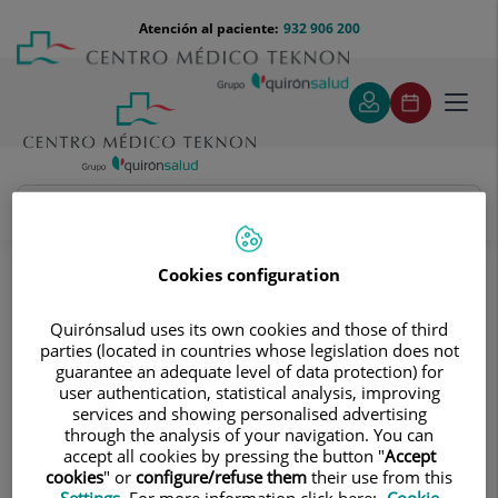
Saltar al contenido
Saltar
Menú
Atención al paciente:
932 906 200
Select
al
teléfono
de
contenido
cabecera
idiom
Toggl
navig
Marta Camats Terre
Cuadro médico
Cookies configuration
Quirónsalud uses its own cookies and those of third
parties (located in countries whose legislation does not
guarantee an adequate level of data protection) for
user authentication, statistical analysis, improving
services and showing personalised advertising
Marta
Camats Terre
through the analysis of your navigation. You can
accept all cookies by pressing the button "
Accept
FACULTATIVO ESPECIALISTA ANGIOLOGÍA Y CIRUGÍA
cookies
" or
configure/refuse them
their use from this
VASCULAR
Settings
. For more information click here:
Cookie