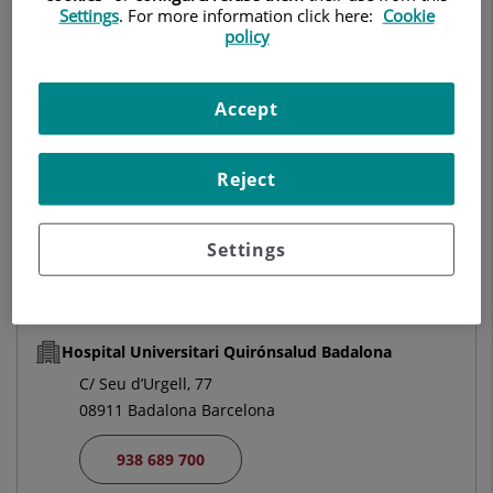
Settings
. For more information click here:
Cookie
UROLOGÍA
policy
Pedir cita
Accept
Centro Médico Teknon
Reject
C/ Vilana, 12
08022 Barcelona
Settings
932 906 200
Hospital Universitari Quirónsalud Badalona
C/ Seu d’Urgell, 77
08911 Badalona Barcelona
938 689 700