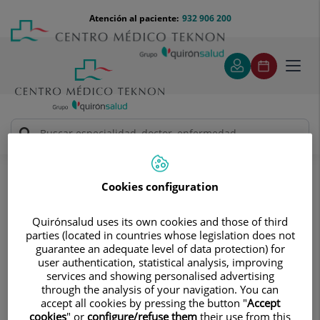
Saltar al contenido
Saltar
Menú
Atención al paciente:
932 906 200
Select
al
teléfono
de
contenido
cabecera
idiom
Toggl
navig
Antoni Sánchez Puy
Cuadro médico
Cookies configuration
Quirónsalud uses its own cookies and those of third
parties (located in countries whose legislation does not
guarantee an adequate level of data protection) for
user authentication, statistical analysis, improving
Antoni
Sánchez Puy
services and showing personalised advertising
through the analysis of your navigation. You can
FACULTATIVO ESPECIALISTA UROLOGÍA
accept all cookies by pressing the button "
Accept
cookies
" or
configure/refuse them
their use from this