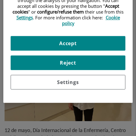
through the analysis of your navigation. You can
Pasillo Tenet de Centro Médico Teknon
accept all cookies by pressing the button "
Accept
cookies
" or
configure/refuse them
their use from this
Settings
. For more information click here:
Cookie
12 de mayo de 2022
CENTRO MÉDICO TEKNON
policy
Accept
Reject
Settings
12 de mayo, Día Internacional de la Enfermería, Centro