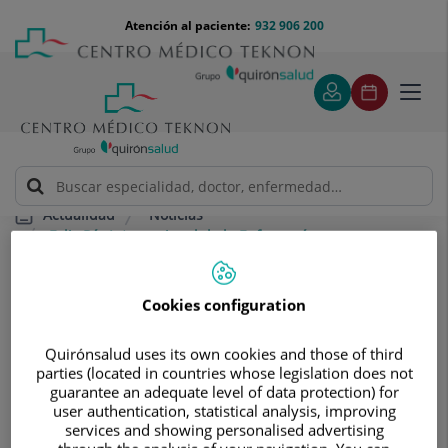
Saltar al contenido
Saltar
Menú
Atención al paciente:
932 906 200
Select
al
teléfono
de
contenido
cabecera
idiom
Toggl
navig
Noticias
Actualidad
Feliz Día Internacional de la Enfermería
Feliz Día Internacional de la
Cookies configuration
Enfermería
12 de mayo de 2022, inauguración de
Quirónsalud uses its own cookies and those of third
parties (located in countries whose legislation does not
la nueva exposición en
guarantee an adequate level of data protection) for
user authentication, statistical analysis, improving
reconocimiento a la Enfermería en el
services and showing personalised advertising