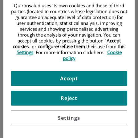
(coloquio
Quirónsalud uses its own cookies and those of third
1)
parties (located in countries whose legislation does not
guarantee an adequate level of data protection) for
user authentication, statistical analysis, improving
services and showing personalised advertising
through the analysis of your navigation. You can
accept all cookies by pressing the button "
Accept
cookies
" or
configure/refuse them
their use from this
Settings
. For more information click here:
Cookie
policy
Accept
Las enfermedades cardiovasculares son la principal causa
de muerte en los países desarrollados, los pacientes con
Reject
enfermedades cardíacas en ocasiones presentan signos y
síntomas que deben ser abordados por distintos
Settings
especialistas, para conseguir un mayor control y un
tratamiento adecuado. En este ciclo de coloquios
contaremos con la presencia de ponentes de primer nivel