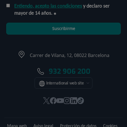
Entiendo, acepto las condiciones
y declaro ser
mayor de 14 años.
Suscribirme
Carrer de Vilana, 12, 08022 Barcelona
932 906 200
International web site
Este
Este
Este
Este
Este
Enlace
enlace
enlace
enlace
enlace
enlace
a
se
se
se
se
se
una
abrirá
abrirá
abrirá
abrirá
abrirá
aplicación
Mapa web
Aviso legal
Protección de datos
Cookies