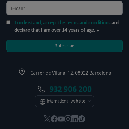
I understand, accept the terms and conditions
and
declare that I am over 14 years of age.
Subscribe
Carrer de Vilana, 12, 08022 Barcelona
932 906 200
International web site
This
This
This
This
This
Link
link
link
link
link
link
to