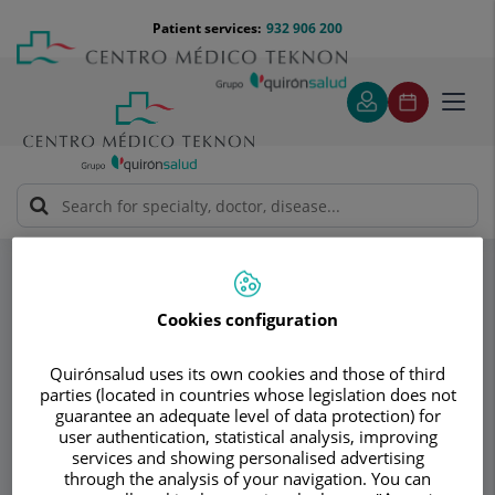
Jump to content
Jump
Menú
Patient services:
932 906 200
Langu
to
teléfono
select
content
cabecera
Toggl
navig
Specialities
Instituto de Gastroenterología y Endoscopia Avanzada
Teknon
Unidad del Tratamiento de la Obesidad y Sobrepeso.
Cookies configuration
EndoBes
Unidad de nutrición y dietética
Quirónsalud uses its own cookies and those of third
parties (located in countries whose legislation does not
guarantee an adequate level of data protection) for
Consultation area
user authentication, statistical analysis, improving
services and showing personalised advertising
Instituto de
through the analysis of your navigation. You can
Id