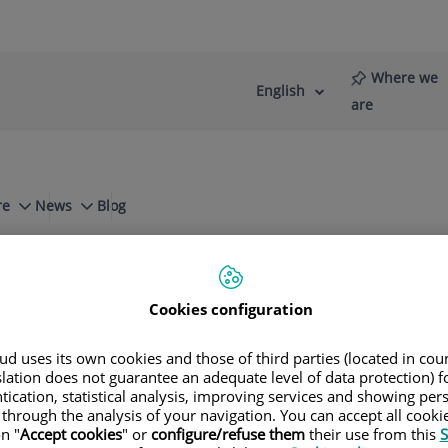
Where we
English
Language
Active
are
selector
Language
re
News
Blog
lones de usuarios facilitando una atención más ágil y personaliz
nes de usuarios facilitando una
Cookies configuration
d uses its own cookies and those of third parties (located in co
slation does not guarantee an adequate level of data protection) f
tication, statistical analysis, improving services and showing per
 through the analysis of your navigation. You can accept all cooki
n "
Accept cookies
" or
configure/refuse them
their use from this
S