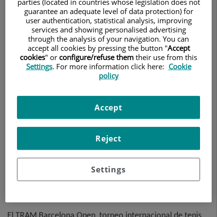
parties (located in countries whose legislation does not
guarantee an adequate level of data protection) for
los mejores jugadores del mundo, del
user authentication, statistical analysis, improving
services and showing personalised advertising
27 al 30 de mayo
through the analysis of your navigation. You can
accept all cookies by pressing the button "
Accept
cookies
" or
configure/refuse them
their use from this
25 de mayo de 2026
QUIRÓNSALUD
Settings
. For more information click here:
Cookie
policy
Accept
Reject
Settings
El TRAM Barcelona Open, torneo internacional de tenis