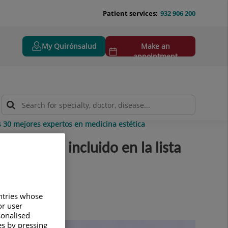
Patient services:
932 906 200
My Quirónsalud
Make an
appointment
s 30 mejores expertos en medicina estética
 Teknon, incluido en la lista
untries whose
or user
sonalised
es by pressing