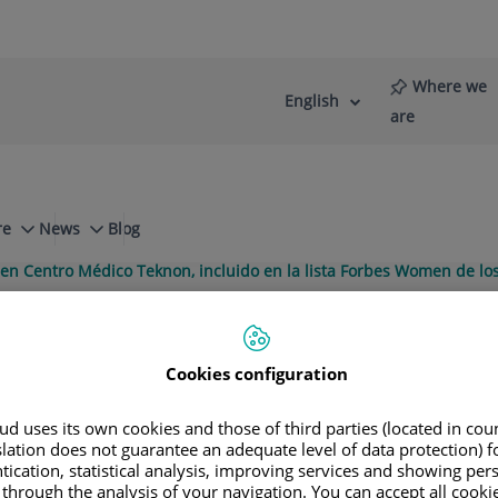
Where we
English
Language
Active
are
selector
Language
re
News
Blog
 en Centro Médico Teknon, incluido en la lista Forbes Women de lo
Instituto Dr. Paloma en Centro Médico
s expertos en medicina estética
Cookies configuration
ciso y natural en medicina estética
d uses its own cookies and those of third parties (located in co
slation does not guarantee an adequate level of data protection) f
ÁSTICA, ESTÉTICA Y REPARADORA
tication, statistical analysis, improving services and showing per
 through the analysis of your navigation. You can accept all cooki