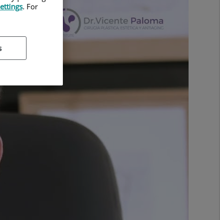
ettings
. For
s