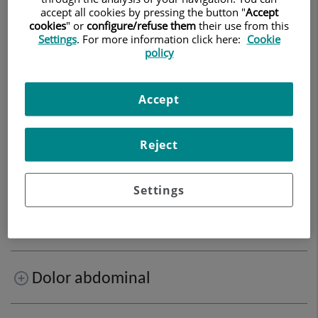
accept all cookies by pressing the button "
Accept
cookies
" or
configure/refuse them
their use from this
Settings
. For more information click here:
Cookie
policy
Accept
Reject
Què és la bronquiolitis?
Settings
Convulsió febril
Dolor abdominal