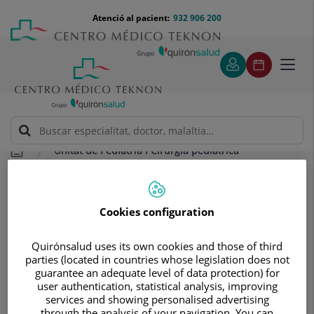
Saltar al contingut
Saltar
Menú
Atenció al pacient:
932 906 200
Select
al
teléfono
d'idi
contingut
cabecera
Toggl
navig
Unitat de Pediatria i Cirurgia pediàtrica
Tractaments i especialitats
Informació per a les families
Informació per a les families
Cookies configuration
Quirónsalud uses its own cookies and those of third
parties (located in countries whose legislation does not
guarantee an adequate level of data protection) for
user authentication, statistical analysis, improving
services and showing personalised advertising
through the analysis of your navigation. You can