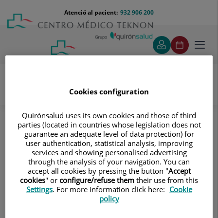
Saltar al contingut
Saltar
Menú
Atenció al pacient:
932 906 200
Select
al
teléfono
d'idi
contingut
cabecera
Toggl
navig
Cookies configuration
Unitat de Medicina Marítima
Coneix el nostre equip
Quirónsalud uses its own cookies and those of third
parties (located in countries whose legislation does not
guarantee an adequate level of data protection) for
Coneix el nostre equip
user authentication, statistical analysis, improving
El nostre valor diferencial es troba a
services and showing personalised advertising
through the analysis of your navigation. You can
l'equip d'especialistes que el formen
accept all cookies by pressing the button "
Accept
especialitzats en medicina marítima.
cookies
" or
configure/refuse them
their use from this
Settings
. For more information click here:
Cookie
policy