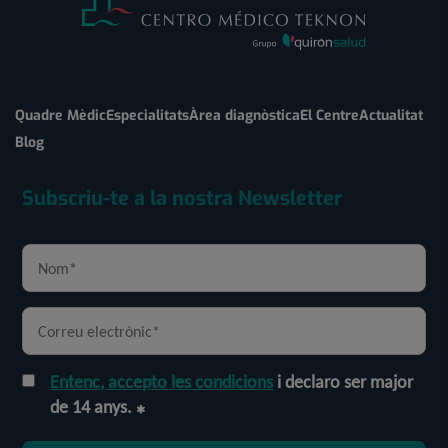
Quadre Mèdic
Especialitats
Àrea diagnòstica
El Centre
Actualitat
Blog
Subscriu-te a la nostra Newsletter
Entenc, accepto les condicions
i declaro ser major
de 14 anys.