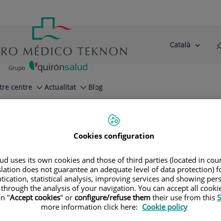
Català
Selector
Llenguatge
d'idioma
Actiu
tre centre
Actualitat
Blog
Cookies configuration
d uses its own cookies and those of third parties (located in co
slation does not guarantee an adequate level of data protection) f
tication, statistical analysis, improving services and showing per
 through the analysis of your navigation. You can accept all cooki
n "
Accept cookies
" or
configure/refuse them
their use from this
S
Luis
San Román Manzanera
more information click here:
Cookie policy