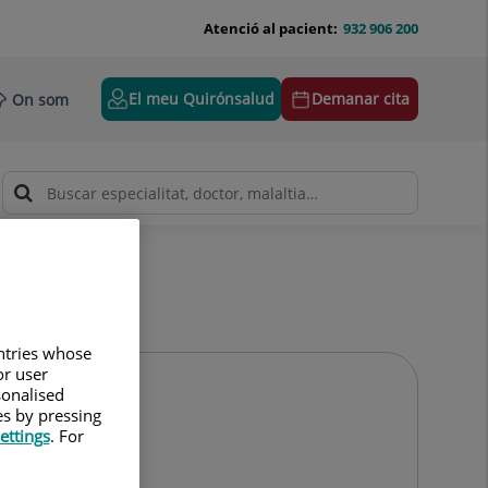
Atenció al pacient:
932 906 200
El meu Quirónsalud
Demanar cita
On som
untries whose
or user
sonalised
es by pressing
ettings
. For