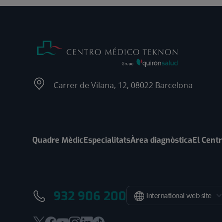
Carrer de Vilana, 12, 08022 Barcelona
Quadre Mèdic
Especialitats
Àrea diagnòstica
El Cent
932 906 200
International web site