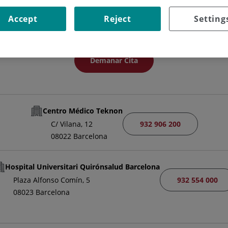
FACULTATIU ESPECIALISTA RADIODIAGNÒSTIC
Accept
Reject
Setting
RADIODIAGNÒSTIC
Demanar Cita
Centro Médico Teknon
932 906 200
C/ Vilana, 12
08022 Barcelona
Hospital Universitari Quirónsalud Barcelona
932 554 000
Plaza Alfonso Comín, 5
08023 Barcelona