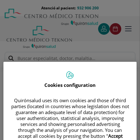
Saltar al contingut
Saltar
Menú
Atenció al pacient:
932 906 200
Select
al
teléfono
d'idi
contingut
cabecera
Toggl
navig
Jaume Pujadas Olano
Quadre Mèdic
Cookies configuration
Quirónsalud uses its own cookies and those of third
parties (located in countries whose legislation does not
guarantee an adequate level of data protection) for
Jaume
Pujadas Olano
user authentication, statistical analysis, improving
services and showing personalised advertising
through the analysis of your navigation. You can
CAP/A DE SERVEI
accept all cookies by pressing the button "
Accept