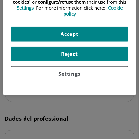
cookies
" or
configure/refuse them
their use from this
ONCOLOGIA MÈDICA
Settings
. For more information click here:
Cookie
policy
Demanar Cita
Accept
Centro Médico Teknon
Reject
C/ Vilana, 12
08022 Barcelona
Settings
932 906 200
Dades del professional