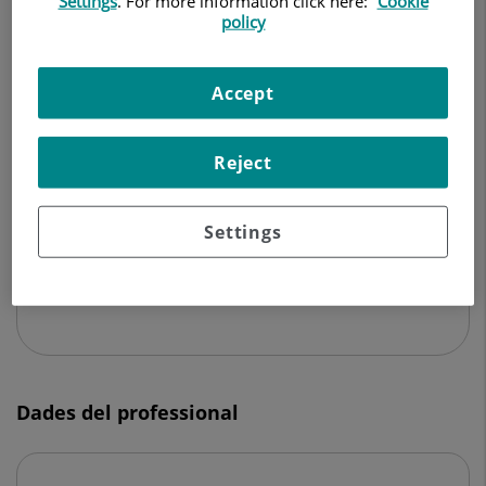
Settings
. For more information click here:
Cookie
RADIODIAGNÒSTIC
policy
Demanar Cita
Accept
Reject
Centro Médico Teknon
C/ Vilana, 12
08022 Barcelona
Settings
932 906 200
Dades del professional