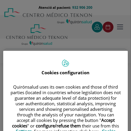
Saltar al contingut
Saltar
Menú
Atenció al pacient:
932 906 200
Select
al
teléfono
d'idi
contingut
cabecera
Toggl
navig
Andrés Leist
Quadre Mèdic
Cookies configuration
Quirónsalud uses its own cookies and those of third
parties (located in countries whose legislation does not
guarantee an adequate level of data protection) for
user authentication, statistical analysis, improving
services and showing personalised advertising
Andrés
Leist
through the analysis of your navigation. You can
accept all cookies by pressing the button "
Accept
CAP/A DE SERVEI
cookies
" or
configure/refuse them
their use from this