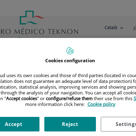
Català
Selector
Llenguatge
d'idioma
Actiu
tre centre
Actualitat
Blog
Cookies configuration
litats
Diagnòstic per la Imatge
Tomografia Computaritzada
embòlia pulmonar)
d uses its own cookies and those of third parties (located in co
slation does not guarantee an adequate level of data protection) f
onars (estudi TEP, Tromboemb
tication, statistical analysis, improving services and showing per
 through the analysis of your navigation. You can accept all cooki
n "
Accept cookies
" or
configure/refuse them
their use from this
S
artèries pulmonars mitjançant l'ús d'un equip de TC (Tomografi
more information click here:
Cookie policy
i és imprescindible l'ús de contrast iodat que permet una millo
sos de sospita de tromboembòlia pulmonar (TEP) per descartar
Accept
Reject
Setting
ries
.